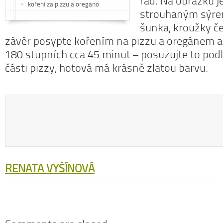
rád. Na obrázku j
koření za pizzu a oregano
strouhaným sýrem
šunka, kroužky če
závěr posypte kořením na pizzu a oregánem a d
180 stupních cca 45 minut – posuzujte to pod
části pizzy, hotová má krásně zlatou barvu.
RENATA VYŠÍNOVÁ