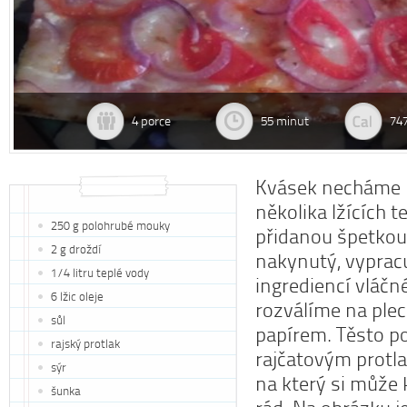
4 porce
55 minut
747
Kvásek necháme 
několika lžících t
250 g polohrubé mouky
přidanou špetkou 
2 g droždí
nakynutý, vyprac
1/4 litru teplé vody
ingrediencí vláčné
6 lžic oleje
rozválíme na ple
sůl
papírem. Těsto p
rajský protlak
rajčatovým protla
sýr
na který si může 
šunka