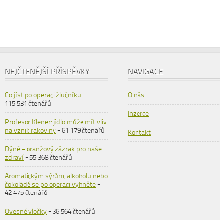
NEJČTENĚJŠÍ PŘÍSPĚVKY
NAVIGACE
Co jíst po operaci žlučníku
-
O nás
115 531 čtenářů
Inzerce
Profesor Klener: jídlo může mít vliv
na vznik rakoviny
- 61 179 čtenářů
Kontakt
Dýně – oranžový zázrak pro naše
zdraví
- 55 368 čtenářů
Aromatickým sýrům, alkoholu nebo
čokoládě se po operaci vyhněte
-
42 475 čtenářů
Ovesné vločky
- 36 564 čtenářů