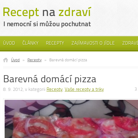
ÚVOD
ČLÁNKY
RECEPTY
ZAJÍMAVOSTI O JÍDLE
ZDRAVÉ
Úvod
»
Recepty
»
Barevná domácí pizza
Barevná domácí pizza
8. 9. 2012, v kategorii
Recepty
,
Vaše recepty a triky
3