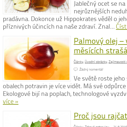
Jablečný ocet se na 
nejrůznějších nedu
pradávna. Dokonce už Hippokrates věděl o j
příznivých účincích na naše zdraví. Znal…
Číst
Palmový olej – 
měsících strašá
Články
,
Úvodní obrázky
,
Zajímavosti o
Źádný komentář
Ve světě roste jeho
obalech potravin je více vidět. Má své odpůrce 
Ekologové bijí na poplach, technologové vyzdv
více »
Proč jsou rajča