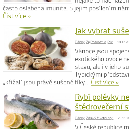
nějaké to nachlazení
často oslabená imunita. S jejím posílením 
Číst více »
Jak vybrat suše
N
z
Články
,
Zajímavosti o jídle
10.12.2
N
o
Vánoce jsou spojen
V
exotického ovoce n
stavu, ale i v jeho 
Typickými představi
„křížal“ jsou právě sušené fíky…
Číst více »
Rybí polévky n
štědrovečerní s
Články
,
Zdravý životní styl
25.11.2
V České republice má