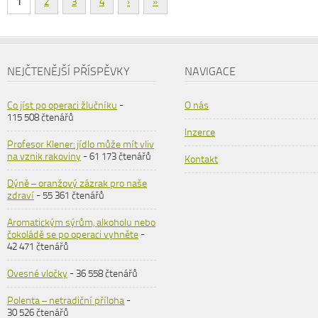
1
2
3
4
›
»
NEJČTENĚJŠÍ PŘÍSPĚVKY
NAVIGACE
Co jíst po operaci žlučníku
-
O nás
115 508 čtenářů
Inzerce
Profesor Klener: jídlo může mít vliv
na vznik rakoviny
- 61 173 čtenářů
Kontakt
Dýně – oranžový zázrak pro naše
zdraví
- 55 361 čtenářů
Aromatickým sýrům, alkoholu nebo
čokoládě se po operaci vyhněte
-
42 471 čtenářů
Ovesné vločky
- 36 558 čtenářů
Polenta – netradiční příloha
-
30 526 čtenářů