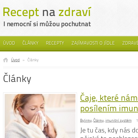
ÚVOD
ČLÁNKY
RECEPTY
ZAJÍMAVOSTI O JÍDLE
ZDRAVÉ
Úvod
»
Články
Články
Čaje, které ná
posílením imun
Bylinky
,
Články
,
imunitní systém
1
Je tu čas, kdy nás 