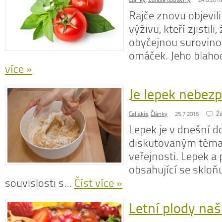
Články
,
Zdravé potraviny
24.8.2016
Rajče znovu objevili
výživu, kteří zjistili,
obyčejnou surovinou
omáček. Jeho blaho
více »
Je lepek nebez
Celiakie
,
Články
25.7.2016
Źá
Lepek je v dnešní d
diskutovaným témat
veřejnosti. Lepek a 
obsahující se skloňu
souvislosti s…
Číst více »
Letní plody naš