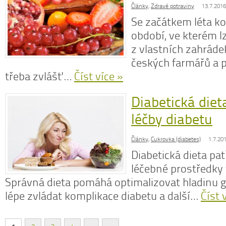
Články
,
Zdravé potraviny
13.7.2016
Se začátkem léta k
období, ve kterém l
z vlastních zahrád
českých farmářů a p
třeba zvlášť…
Číst více »
Diabetická diet
léčby diabetu
Články
,
Cukrovka (diabetes)
1.7.20
Diabetická dieta pat
léčebné prostředky 
Správná dieta pomáhá optimalizovat hladinu gl
lépe zvládat komplikace diabetu a další…
Číst 