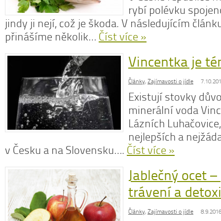
rybí polévku spoje
jindy ji nejí, což je škoda. V následujícím člán
přinášíme několik…
Číst více »
Vincentka je té
Články
,
Zajímavosti o jídle
7.10.20
Existují stovky důvo
minerální voda Vince
Lázních Luhačovice,
nejlepších a nejžád
v Česku a na Slovensku….
Číst více »
Jablečný ocet – 
trávení a detox
Články
,
Zajímavosti o jídle
8.9.201