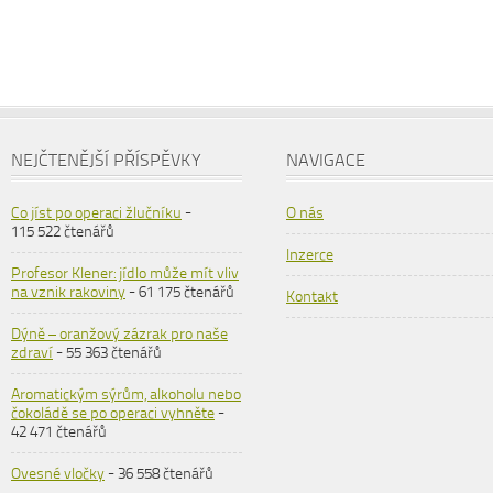
NEJČTENĚJŠÍ PŘÍSPĚVKY
NAVIGACE
Co jíst po operaci žlučníku
-
O nás
115 522 čtenářů
Inzerce
Profesor Klener: jídlo může mít vliv
na vznik rakoviny
- 61 175 čtenářů
Kontakt
Dýně – oranžový zázrak pro naše
zdraví
- 55 363 čtenářů
Aromatickým sýrům, alkoholu nebo
čokoládě se po operaci vyhněte
-
42 471 čtenářů
Ovesné vločky
- 36 558 čtenářů