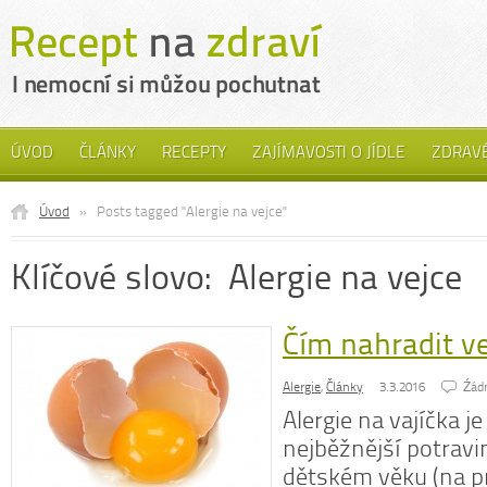
ÚVOD
ČLÁNKY
RECEPTY
ZAJÍMAVOSTI O JÍDLE
ZDRAVÉ
Úvod
»
Posts tagged "Alergie na vejce"
Klíčové slovo: Alergie na vejce
Čím nahradit ve
Alergie
,
Články
3.3.2016
Źád
Alergie na vajíčka j
nejběžnější potravin
dětském věku (na p