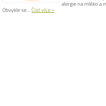
alergie na mléko a 
Obvykle se…
Číst více »
N
z
N
o
V