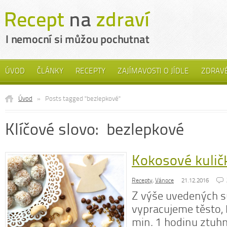
ÚVOD
ČLÁNKY
RECEPTY
ZAJÍMAVOSTI O JÍDLE
ZDRAVÉ
Úvod
»
Posts tagged "bezlepkové"
Klíčové slovo: bezlepkové
Kokosové kulič
Recepty
,
Vánoce
21.12.2016
Z výše uvedených s
vypracujeme těsto,
min. 1 hodinu ztuhn