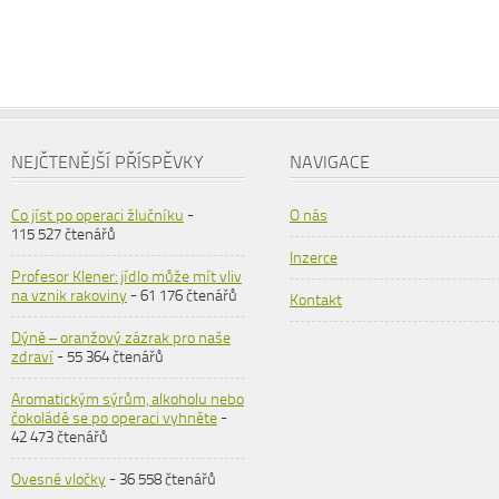
NEJČTENĚJŠÍ PŘÍSPĚVKY
NAVIGACE
Co jíst po operaci žlučníku
-
O nás
115 527 čtenářů
Inzerce
Profesor Klener: jídlo může mít vliv
na vznik rakoviny
- 61 176 čtenářů
Kontakt
Dýně – oranžový zázrak pro naše
zdraví
- 55 364 čtenářů
Aromatickým sýrům, alkoholu nebo
čokoládě se po operaci vyhněte
-
42 473 čtenářů
Ovesné vločky
- 36 558 čtenářů