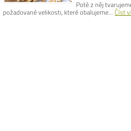
Poté z něj tvarujem
požadované velikosti, které obalujeme…
Číst v
Dobrá rada
Nedaří se vám zhubnout? Trpíte často
zácpou a potřebujete si upravit zažívání?
Na tyto a mnohé další problémy existuje
osvědčená rada – zvyšte příjem vlákniny.
Více se dočtete v
tomto článku
.