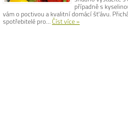
případně s kyselino
vám o poctivou a kvalitní domácí šťávu. Přichá
spotřebitelé pro…
Číst více »
N
z
N
o
V