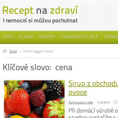
ÚVOD
ČLÁNKY
RECEPTY
ZAJÍMAVOSTI O JÍDLE
ZDRAVÉ
Úvod
»
Posts tagged "cena"
Klíčové slovo: cena
Sirup z obchod
ovoce
Zajímavosti o jídle
14.8.2015
Při domácí výrobě o
snadno vystačíte s