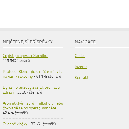
NEJČTENĚJŠÍ PŘÍSPĚVKY
NAVIGACE
Co jíst po operaci žlučníku
-
O nás
115 530 čtenářů
Inzerce
Profesor Klener: jídlo může mít vliv
na vznik rakoviny
- 61 178 čtenářů
Kontakt
Dýně – oranžový zázrak pro naše
zdraví
- 55 367 čtenářů
Aromatickým sýrům, alkoholu nebo
čokoládě se po operaci vyhněte
-
42 474 čtenářů
Ovesné vločky
- 36 561 čtenářů