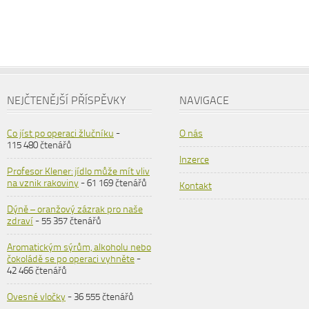
NEJČTENĚJŠÍ PŘÍSPĚVKY
NAVIGACE
Co jíst po operaci žlučníku
-
O nás
115 480 čtenářů
Inzerce
Profesor Klener: jídlo může mít vliv
na vznik rakoviny
- 61 169 čtenářů
Kontakt
Dýně – oranžový zázrak pro naše
zdraví
- 55 357 čtenářů
Aromatickým sýrům, alkoholu nebo
čokoládě se po operaci vyhněte
-
42 466 čtenářů
Ovesné vločky
- 36 555 čtenářů