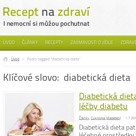
ÚVOD
ČLÁNKY
RECEPTY
ZAJÍMAVOSTI O JÍDLE
ZDRAVÉ
Úvod
»
Posts tagged "diabetická dieta"
Klíčové slovo: diabetická dieta
Diabetická diet
léčby diabetu
Články
,
Cukrovka (diabetes)
1.7.20
Diabetická dieta pat
léčebné prostředky 