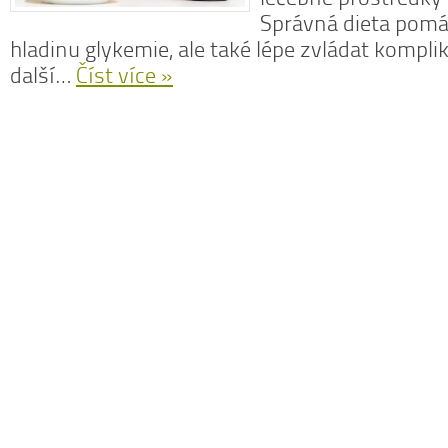
Správná dieta pomá
hladinu glykemie, ale také lépe zvládat kompli
další…
Číst více »
N
z
N
o
V