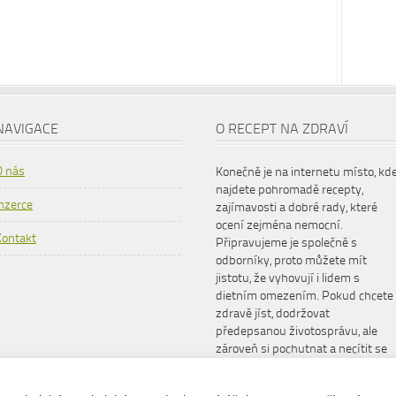
NAVIGACE
O RECEPT NA ZDRAVÍ
O nás
Konečně je na internetu místo, kd
najdete pohromadě recepty,
Inzerce
zajímavosti a dobré rady, které
ocení zejména nemocní.
Kontakt
Připravujeme je společně s
odborníky, proto můžete mít
jistotu, že vyhovují i lidem s
dietním omezením. Pokud chcete
zdravě jíst, dodržovat
předepsanou životosprávu, ale
zároveň si pochutnat a necítit se
šizeni, www.receptnazdravi.cz je
pro vás ideální společník.