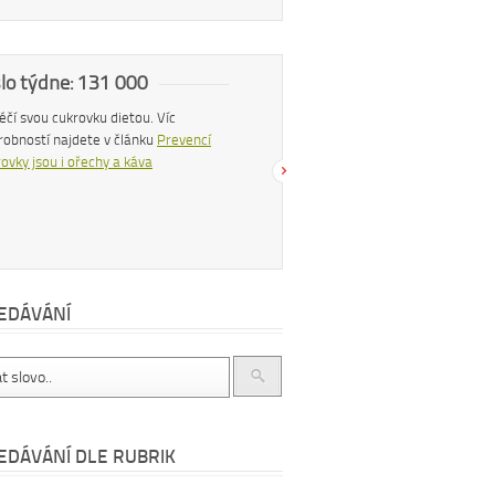
slo týdne: 131 000
Náš tip
 léčí svou cukrovku dietou. Víc
Konzumací štiplavého jídla se z těla
robností najdete v článku
Prevencí
uvolňují endorfiny, hormony štěstí, díky
ovky jsou i ořechy a káva
čemuž se po pikantním jídle můžeme
cítit šťastnější a spokojenější. Více se
dočtete v článku
Chilli papričky jako
přírodní lék
EDÁVÁNÍ
EDÁVÁNÍ DLE RUBRIK