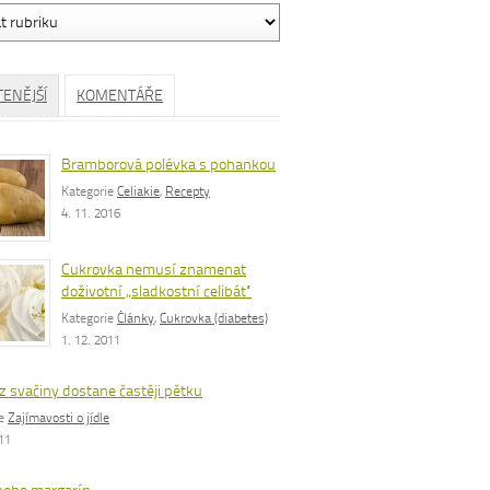
ávání
TENĚJŠÍ
KOMENTÁŘE
Bramborová polévka s pohankou
Kategorie
Celiakie
,
Recepty
4. 11. 2016
Cukrovka nemusí znamenat
doživotní „sladkostní celibát“
Kategorie
Články
,
Cukrovka (diabetes)
1. 12. 2011
z svačiny dostane častěji pětku
ie
Zajímavosti o jídle
011