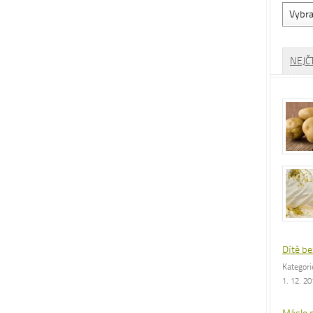
Vyhled
dle
rubrik
NEJČ
Dítě be
Kategor
1. 12. 2