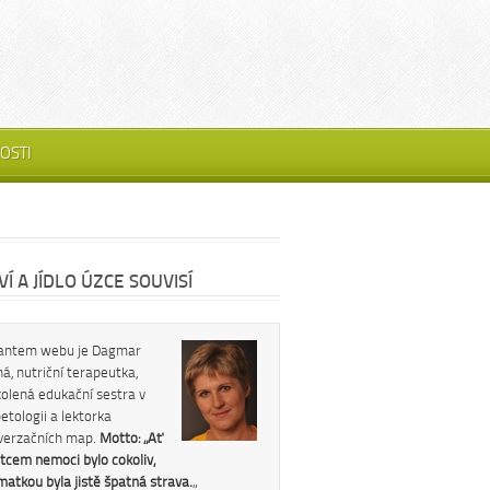
OSTI
Í A JÍDLO ÚZCE SOUVISÍ
antem webu je Dagmar
á, nutriční terapeutka,
kolená edukační sestra v
etologii a lektorka
verzačních map.
Motto: „Ať
tcem nemoci bylo cokoliv,
 matkou byla jistě špatná strava.
„