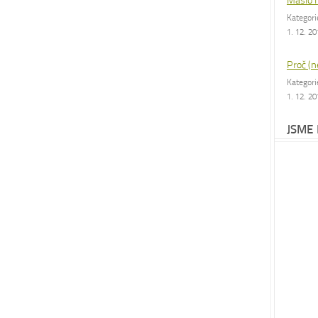
Máslo 
Kategor
1. 12. 2
Proč (n
Kategor
1. 12. 2
JSME