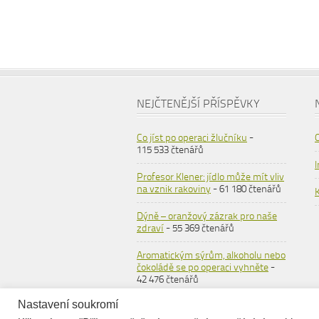
NEJČTENĚJŠÍ PŘÍSPĚVKY
Co jíst po operaci žlučníku
-
115 533 čtenářů
Profesor Klener: jídlo může mít vliv
na vznik rakoviny
- 61 180 čtenářů
Dýně – oranžový zázrak pro naše
zdraví
- 55 369 čtenářů
Aromatickým sýrům, alkoholu nebo
čokoládě se po operaci vyhněte
-
42 476 čtenářů
Nastavení soukromí
Ovesné vločky
- 36 564 čtenářů