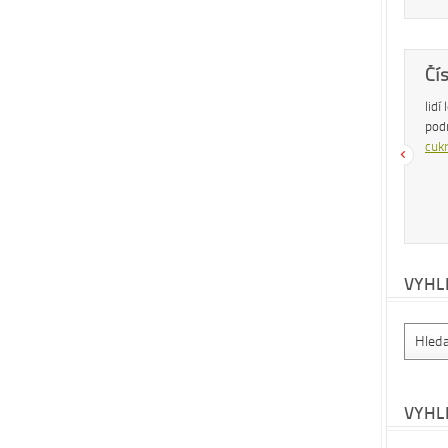
Dobrá rada
Čí
Nedaří se vám zhubnout? Trpíte často
lidí
zácpou a potřebujete si upravit zažívání?
pod
Na tyto a mnohé další problémy existuje
cukr
osvědčená rada – zvyšte příjem vlákniny.
Více se dočtete v
tomto článku
.
VYHL
VYHL