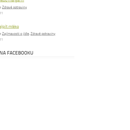
nebo margarín
ie
Zdravé potraviny
011
e)pít mléko
ie
Zajímavosti o jídle
,
Zdravé potraviny
011
 NA FACEBOOKU