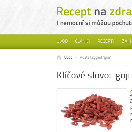
ÚVOD
ČLÁNKY
RECEPTY
ZAJÍ
Úvod
»
Posts tagged "goji"
Klíčové slovo: goji
Z
K
m