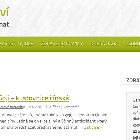
MAVOSTI O JÍDLE
ZDRAVÉ POTRAVINY
DOBRÁ RADA
OSOBN
ZDRAV
Goji – kustovnice čínská
Gar
Čern
dravé potraviny
8.4.2016
Źádný komentář
vyš
ustovnice čínská, známá také jako goji, je klenotem čínské
diab
edicíny. Jedná se o velice silný a účinný antioxidant, který
kon
pomáhá předcházet předčasnému stárnutí,…
Číst více »
už o
její