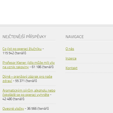
NEJČTENĚJŠÍ PŘÍSPĚVKY
NAVIGACE
Co jíst po operaci žlučníku
-
O nás
115 542 čtenářů
Inzerce
Profesor Klener: jídlo může mít vliv
na vznik rakoviny
- 61 186 čtenářů
Kontakt
Dýně – oranžový zázrak pro naše
zdraví
- 55 371 čtenářů
Aromatickým sýrům, alkoholu nebo
čokoládě se po operaci vyhněte
-
42 480 čtenářů
Ovesné vločky
- 36 566 čtenářů