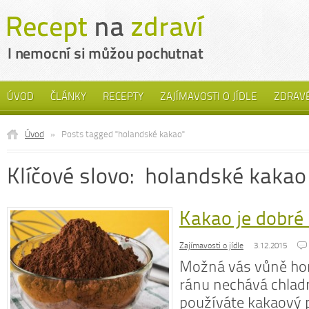
ÚVOD
ČLÁNKY
RECEPTY
ZAJÍMAVOSTI O JÍDLE
ZDRAVÉ
Úvod
»
Posts tagged "holandské kakao"
Klíčové slovo: holandské kakao
Kakao je dobré
Zajímavosti o jídle
3.12.2015
Možná vás vůně ho
ránu nechává chladn
používáte kakaový p