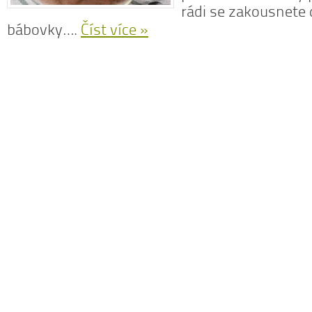
rádi se zakousnete
bábovky….
Číst více »
N
z
N
o
V