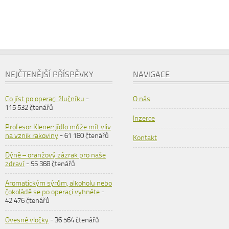
NEJČTENĚJŠÍ PŘÍSPĚVKY
NAVIGACE
Co jíst po operaci žlučníku
-
O nás
115 532 čtenářů
Inzerce
Profesor Klener: jídlo může mít vliv
na vznik rakoviny
- 61 180 čtenářů
Kontakt
Dýně – oranžový zázrak pro naše
zdraví
- 55 368 čtenářů
Aromatickým sýrům, alkoholu nebo
čokoládě se po operaci vyhněte
-
42 476 čtenářů
Ovesné vločky
- 36 564 čtenářů