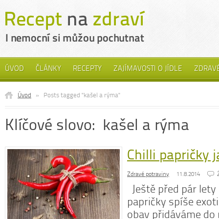
ÚVOD
ČLÁNKY
RECEPTY
ZAJÍMAVOSTI O JÍDLE
ZDRAVÉ
Úvod
»
Posts tagged "kašel a rýma"
Klíčové slovo: kašel a rýma
Chilli papričky 
Zdravé potraviny
11.8.2014
Ještě před pár lety 
papričky spíše exoti
obav přidáváme do 