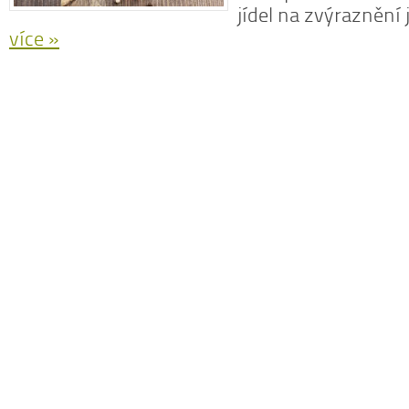
jídel na zvýraznění 
více »
N
z
N
o
V