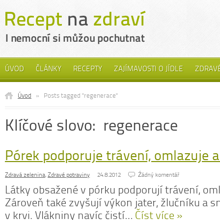
ÚVOD
ČLÁNKY
RECEPTY
ZAJÍMAVOSTI O JÍDLE
ZDRAVÉ
Úvod
»
Posts tagged "regenerace"
Klíčové slovo: regenerace
Pórek podporuje trávení, omlazuje a
Zdravá zelenina
,
Zdravé potraviny
24.8.2012
Źádný komentář
Látky obsažené v pórku podporují trávení, omla
Zároveň také zvyšují výkon jater, žlučníku a sn
v krvi. Vlákniny navíc čistí…
Číst více »