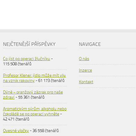
NEJČTENĚJŠÍ PŘÍSPĚVKY
NAVIGACE
Co jíst po operaci žlučníku
-
O nás
115 508 čtenářů
Inzerce
Profesor Klener: jídlo může mít vliv
na vznik rakoviny
- 61 173 čtenářů
Kontakt
Dýně – oranžový zázrak pro naše
zdraví
- 55 361 čtenářů
Aromatickým sýrům, alkoholu nebo
čokoládě se po operaci vyhněte
-
42 471 čtenářů
Ovesné vločky
- 36 558 čtenářů