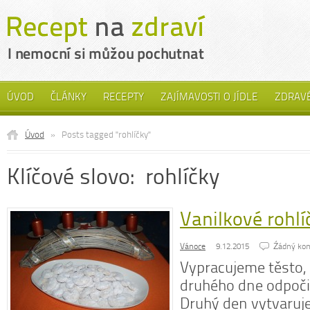
ÚVOD
ČLÁNKY
RECEPTY
ZAJÍMAVOSTI O JÍDLE
ZDRAVÉ
Úvod
»
Posts tagged "rohlíčky"
Klíčové slovo: rohlíčky
Vanilkové rohlí
Vánoce
9.12.2015
Źádný ko
Vypracujeme těsto,
druhého dne odpočin
Druhý den vytvaruj