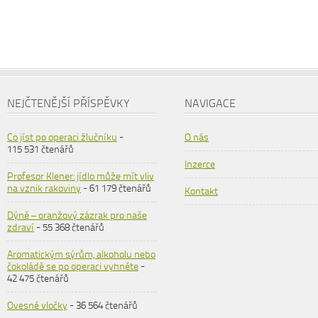
NEJČTENĚJŠÍ PŘÍSPĚVKY
NAVIGACE
Co jíst po operaci žlučníku
-
O nás
115 531 čtenářů
Inzerce
Profesor Klener: jídlo může mít vliv
na vznik rakoviny
- 61 179 čtenářů
Kontakt
Dýně – oranžový zázrak pro naše
zdraví
- 55 368 čtenářů
Aromatickým sýrům, alkoholu nebo
čokoládě se po operaci vyhněte
-
42 475 čtenářů
Ovesné vločky
- 36 564 čtenářů