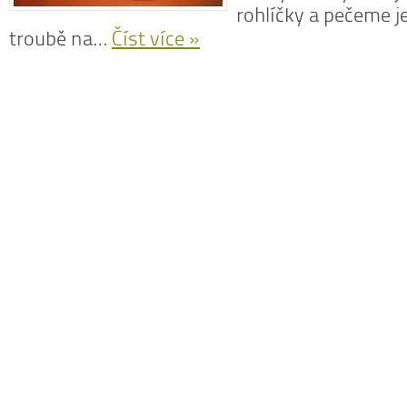
rohlíčky a pečeme j
troubě na…
Číst více »
N
z
N
o
V