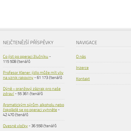
NEJČTENĚJŠÍ PŘÍSPĚVKY
NAVIGACE
Co jíst po operaci žlučníku
-
O nás
115 508 čtenářů
Inzerce
Profesor Klener: jídlo může mít vliv
na vznik rakoviny
- 61 173 čtenářů
Kontakt
Dýně – oranžový zázrak pro naše
zdraví
- 55 361 čtenářů
Aromatickým sýrům, alkoholu nebo
čokoládě se po operaci vyhněte
-
42 470 čtenářů
Ovesné vločky
- 36 558 čtenářů