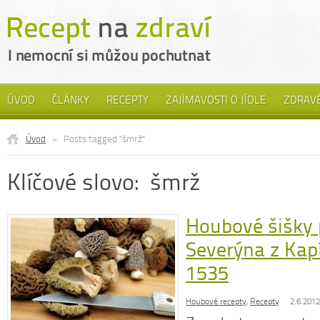
ÚVOD
ČLÁNKY
RECEPTY
ZAJÍMAVOSTI O JÍDLE
ZDRAVÉ
Úvod
»
Posts tagged "šmrž"
Klíčové slovo: šmrž
Houbové šišky 
Severýna z Kap
1535
Houbové recepty
,
Recepty
2.6.2012