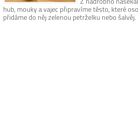
Z nadrobno naseka
hub, mouky a vajec připravíme těsto, které os
přidáme do něj zelenou petrželku nebo šalvěj
N
z
N
o
V