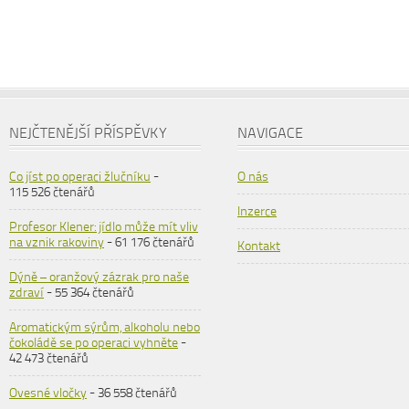
NEJČTENĚJŠÍ PŘÍSPĚVKY
NAVIGACE
Co jíst po operaci žlučníku
-
O nás
115 526 čtenářů
Inzerce
Profesor Klener: jídlo může mít vliv
na vznik rakoviny
- 61 176 čtenářů
Kontakt
Dýně – oranžový zázrak pro naše
zdraví
- 55 364 čtenářů
Aromatickým sýrům, alkoholu nebo
čokoládě se po operaci vyhněte
-
42 473 čtenářů
Ovesné vločky
- 36 558 čtenářů