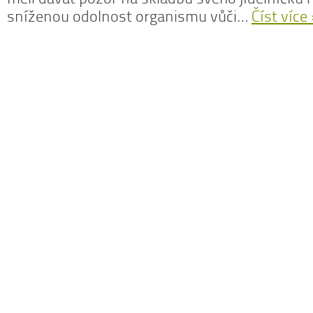
sníženou odolnost organismu vůči…
Číst více
N
z
N
o
V