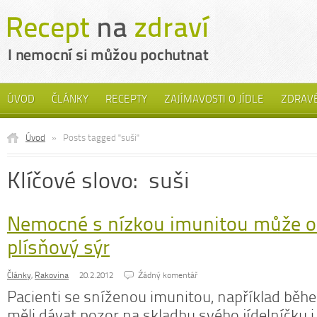
ÚVOD
ČLÁNKY
RECEPTY
ZAJÍMAVOSTI O JÍDLE
ZDRAVÉ
Úvod
»
Posts tagged "suši"
Klíčové slovo: suši
Nemocné s nízkou imunitou může oh
plísňový sýr
Články
,
Rakovina
20.2.2012
Źádný komentář
Pacienti se sníženou imunitou, například běh
měli dávat pozor na skladbu svého jídelníčku i 