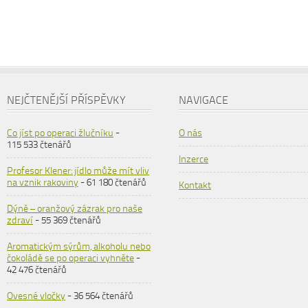
NEJČTENĚJŠÍ PŘÍSPĚVKY
NAVIGACE
Co jíst po operaci žlučníku
-
O nás
115 533 čtenářů
Inzerce
Profesor Klener: jídlo může mít vliv
na vznik rakoviny
- 61 180 čtenářů
Kontakt
Dýně – oranžový zázrak pro naše
zdraví
- 55 369 čtenářů
Aromatickým sýrům, alkoholu nebo
čokoládě se po operaci vyhněte
-
42 476 čtenářů
Ovesné vločky
- 36 564 čtenářů