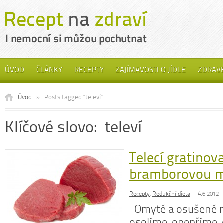
ÚVOD
ČLÁNKY
RECEPTY
ZAJÍMAVOSTI O JÍDLE
ZDRAVÉ
Úvod
»
Posts tagged "televí"
Klíčové slovo: televí
Telecí gratinov
bramborovou m
Recepty
,
Redukční dieta
4.6.2012
Omyté a osušené 
osolíme, opepříme,