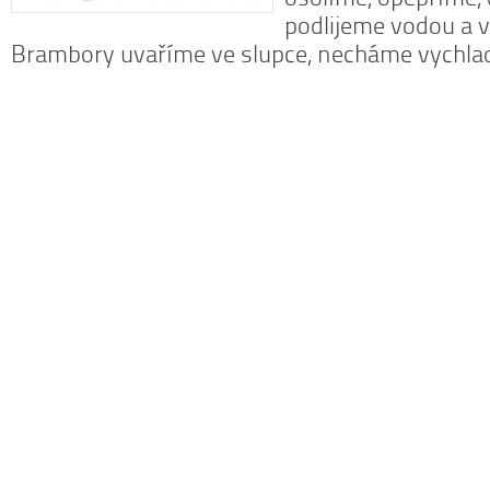
podlijeme vodou a 
Brambory uvaříme ve slupce, necháme vychl
Dobrá rada
Nedaří se vám zhubnout? Trpíte často
l
zácpou a potřebujete si upravit zažívání?
p
Na tyto a mnohé další problémy existuje
c
osvědčená rada – zvyšte příjem vlákniny.
Více se dočtete v
tomto článku
.