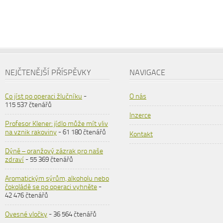
NEJČTENĚJŠÍ PŘÍSPĚVKY
NAVIGACE
Co jíst po operaci žlučníku
-
O nás
115 537 čtenářů
Inzerce
Profesor Klener: jídlo může mít vliv
na vznik rakoviny
- 61 180 čtenářů
Kontakt
Dýně – oranžový zázrak pro naše
zdraví
- 55 369 čtenářů
Aromatickým sýrům, alkoholu nebo
čokoládě se po operaci vyhněte
-
42 476 čtenářů
Ovesné vločky
- 36 564 čtenářů