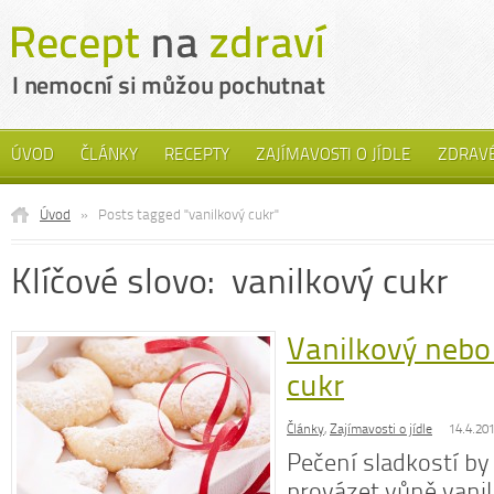
ÚVOD
ČLÁNKY
RECEPTY
ZAJÍMAVOSTI O JÍDLE
ZDRAVÉ
Úvod
»
Posts tagged "vanilkový cukr"
Klíčové slovo: vanilkový cukr
Vanilkový nebo
cukr
Články
,
Zajímavosti o jídle
14.4.20
Pečení sladkostí by
provázet vůně vanil