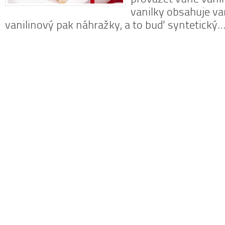
vanilky obsahuje va
vanilinový pak náhražky, a to buď syntetický
N
z
N
o
V