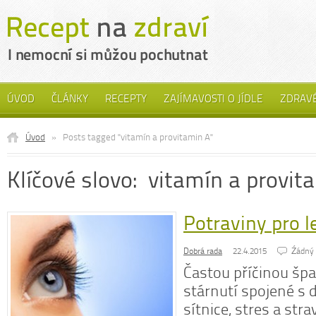
ÚVOD
ČLÁNKY
RECEPTY
ZAJÍMAVOSTI O JÍDLE
ZDRAVÉ
Úvod
»
Posts tagged "vitamín a provitamin A"
Klíčové slovo: vitamín a provit
Potraviny pro l
Dobrá rada
22.4.2015
Źádný
Častou příčinou špa
stárnutí spojené s 
sítnice, stres a stra