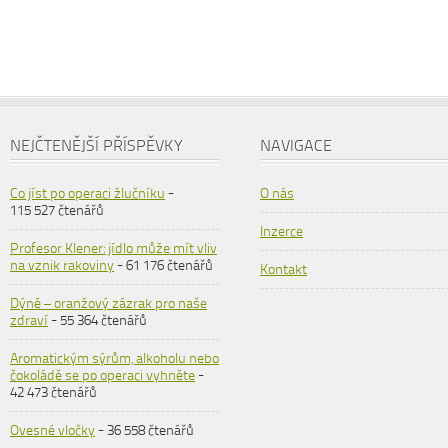
NEJČTENĚJŠÍ PŘÍSPĚVKY
NAVIGACE
Co jíst po operaci žlučníku
-
O nás
115 527 čtenářů
Inzerce
Profesor Klener: jídlo může mít vliv
na vznik rakoviny
- 61 176 čtenářů
Kontakt
Dýně – oranžový zázrak pro naše
zdraví
- 55 364 čtenářů
Aromatickým sýrům, alkoholu nebo
čokoládě se po operaci vyhněte
-
42 473 čtenářů
Ovesné vločky
- 36 558 čtenářů