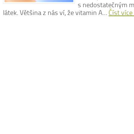
s nedostatečným 
látek. Většina z nás ví, že vitamin A…
Číst více
N
z
N
o
V