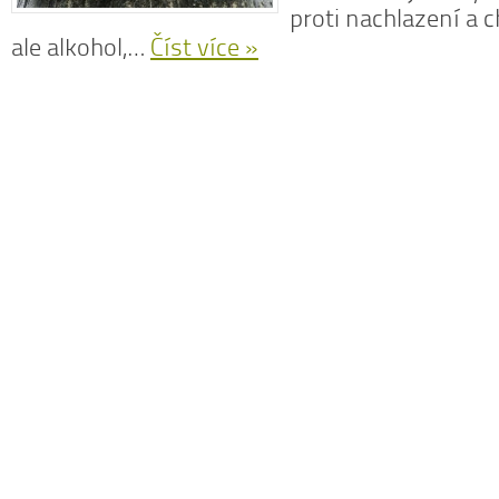
proti nachlazení a 
ale alkohol,…
Číst více »
Dobrá rada
Nedaří se vám zhubnout? Trpíte často
l
zácpou a potřebujete si upravit zažívání?
p
Na tyto a mnohé další problémy existuje
c
osvědčená rada – zvyšte příjem vlákniny.
Více se dočtete v
tomto článku
.