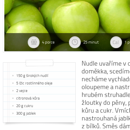
4 porce
25 minut
1 p
Nudle uvaříme v 
doměkka, scedím
150 g širokých nudlí
necháme vychladn
5 lžic rostlinného oleje
oloupeme a nast
2 vejce
hrubém struhadle
citronová kůra
žloutky do pěny,
20 g cukru
kůru a cukr. Vmí
300 g jablek
nastrouhaná jablk
z bílků. Směs dá