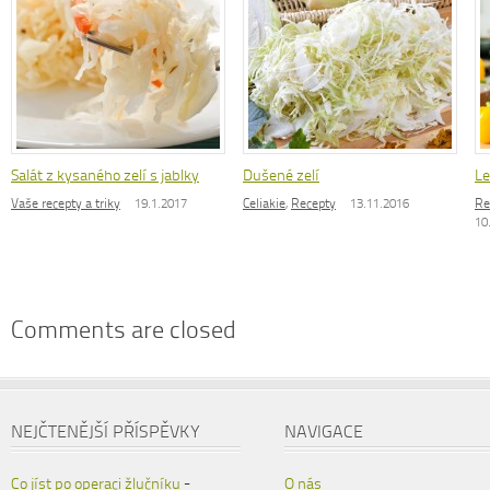
Salát z kysaného zelí s jablky
Dušené zelí
Le
Vaše recepty a triky
19.1.2017
Celiakie
,
Recepty
13.11.2016
Re
10
Comments are closed
NEJČTENĚJŠÍ PŘÍSPĚVKY
NAVIGACE
Co jíst po operaci žlučníku
-
O nás