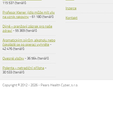
115 537 čtenářů
Inzerce
Profesor Klener: jídlo může mít vliv
na vznik rakoviny
- 61 180 čtenářů
Kontakt
Dýně – oranžový zázrak pro naše
zdraví
- 55 369 čtenářů
Aromatickým sýrům, alkoholu nebo
čokoládě se po operaci vyhněte
-
42 476 čtenářů
Ovesné vločky
- 36 564 čtenářů
Polenta – netradiční příloha
-
30 533 čtenářů
Copyright © 2012 -
2026
- Pears Health Cyber, s.r.o.