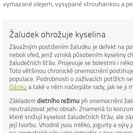
vymazané olejem, vysypané strouhankou a p
Žaludek ohrožuje kyselina
Závažným postižením žaludku je defekt na pov
neboli vřed, jenž vzniká působením kyseliny c
žaludečních šťáv. Projevuje se bolestmi i někol
Toto většinou chronické onemocnění postihuje
populace. Podrobnosti o zažívacích potížích s
článku
a také v něm načerpáte rady, jak se ji
Základem
dietního režimu
při onemocnění žal
neutralizovat jeho obsah. Znamená to konzu
které snižují kyselost žaludečních šťáv, ale zá
její tvorbu. Vhodné jsou mléko, jogurty a sýry
na aromatické sýry jako romadúr a nivu rovn