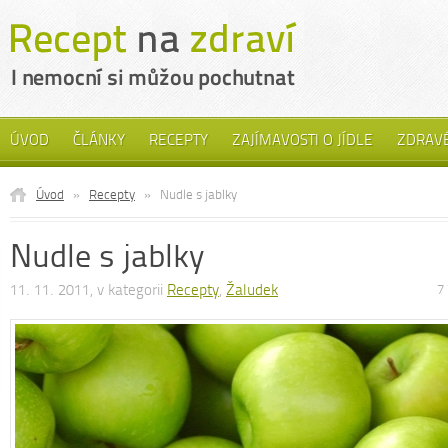
ÚVOD
ČLÁNKY
RECEPTY
ZAJÍMAVOSTI O JÍDLE
ZDRAVÉ
Úvod
»
Recepty
»
Nudle s jablky
Nudle s jablky
11. 11. 2011, v kategorii
Recepty
,
Žaludek
7