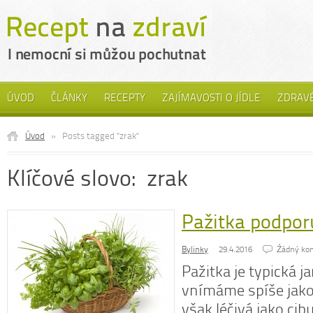
ÚVOD
ČLÁNKY
RECEPTY
ZAJÍMAVOSTI O JÍDLE
ZDRAVÉ
Úvod
»
Posts tagged "zrak"
Klíčové slovo: zrak
Pažitka podporu
Bylinky
29.4.2016
Źádný ko
Pažitka je typická ja
vnímáme spíše jako
však léčivá jako cib