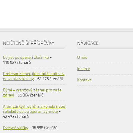
NEJČTENĚJŠÍ PŘÍSPĚVKY
NAVIGACE
Co jíst po operaci žlučníku
-
O nás
115 527 čtenářů
Inzerce
Profesor Klener: jídlo může mít vliv
na vznik rakoviny
- 61 176 čtenářů
Kontakt
Dýně – oranžový zázrak pro naše
zdraví
- 55 364 čtenářů
Aromatickým sýrům, alkoholu nebo
čokoládě se po operaci vyhněte
-
42 473 čtenářů
Ovesné vločky
- 36 558 čtenářů