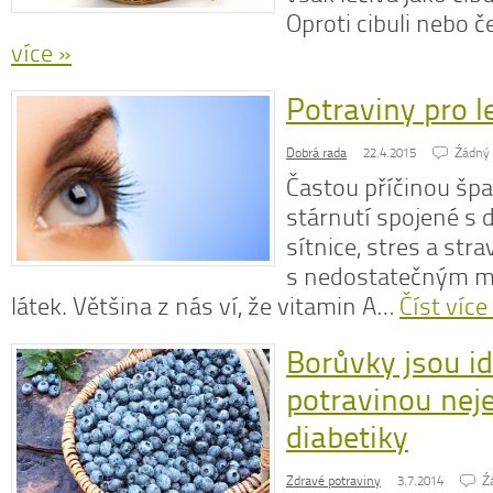
Oproti cibuli nebo 
více »
Potraviny pro l
N
z
Dobrá rada
22.4.2015
Źádný
N
Častou příčinou špa
o
V
stárnutí spojené s 
sítnice, stres a stra
s nedostatečným 
látek. Většina z nás ví, že vitamin A…
Číst více
Borůvky jsou id
potravinou nej
diabetiky
Zdravé potraviny
3.7.2014
Ź