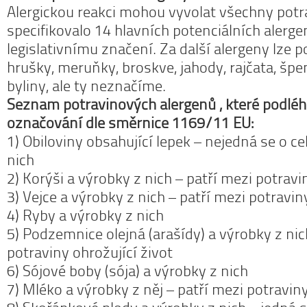
Alergickou reakci mohou vyvolat všechny potra
specifikovalo 14 hlavních potenciálních alerge
legislativnímu značení. Za další alergeny lze p
hrušky, meruňky, broskve, jahody, rajčata, špe
byliny, ale ty neznačíme.
Seznam potravinových alergenů , které podléha
označování dle směrnice 1169/11 EU:
1) Obiloviny obsahující lepek – nejedná se o cel
nich
2) Korýši a výrobky z nich – patří mezi potravi
3) Vejce a výrobky z nich – patří mezi potravin
4) Ryby a výrobky z nich
5) Podzemnice olejná (arašídy) a výrobky z nic
potraviny ohrožující život
6) Sójové boby (sója) a výrobky z nich
7) Mléko a výrobky z něj – patří mezi potraviny