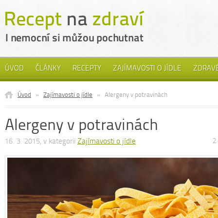
ÚVOD
ČLÁNKY
RECEPTY
ZAJÍMAVOSTI O JÍDLE
ZDRAVÉ
Úvod
»
Zajímavosti o jídle
»
Alergeny v potravinách
Alergeny v potravinách
16. 3. 2015, v kategorii
Zajímavosti o jídle
2