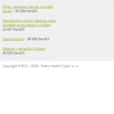
Dýně – oranžový zázrak pro naše
zdraví
- 55 359 čtenářů
Aromatickým sýrům, alkoholu nebo
čokoládě se po operaci vyhněte
-
42 467 čtenářů
Ovesné vločky
- 36 556 čtenářů
Polenta – netradiční příloha
-
30 525 čtenářů
Copyright © 2012 -
2026
- Pears Health Cyber, s.r.o.