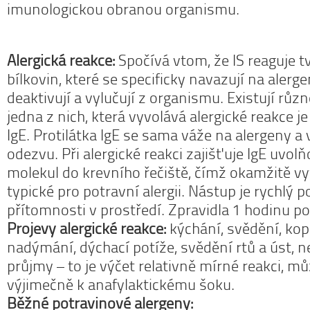
imunologickou obranou organismu.
Alergická reakce:
Spočívá vtom, že IS reaguje t
bílkovin, které se specificky navazují na alerge
deaktivují a vylučují z organismu. Existují různ
jedna z nich, která vyvolává alergické reakce j
IgE. Protilátka IgE se sama váže na alergeny a
odezvu. Při alergické reakci zajišťuje IgE uvol
molekul do krevního řečiště, čímž okamžitě 
typické pro potravní alergii. Nástup je rychlý p
přítomnosti v prostředí. Zpravidla 1 hodinu po 
Projevy alergické reakce:
kýchání, svědění, kopř
nadýmání, dýchací potíže, svědění rtů a úst, n
průjmy – to je výčet relativně mírné reakci, mů
výjimečně k anafylaktickému šoku.
Běžné potravinové alergeny: