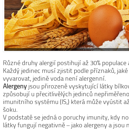
Různé druhy alergií postihují až 30% populace a 
Každý jedinec musí zjistit podle příznaků, jaké
vyvarovat, jedině voda není alergenní.
Alergeny
jsou přirozeně vyskytující látky bílk
způsobují u přecitlivělých jedinců nepřiměřeno
imunitního systému (IS,) která může vyústit a
šoku.
V podstatě se jedná o poruchy imunity, kdy 
látky fungují negativně – jako alergeny a jsou