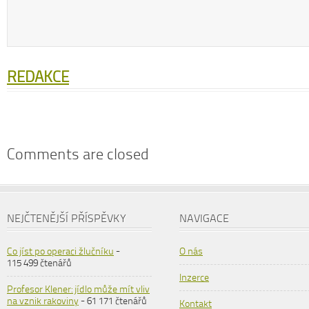
REDAKCE
Comments are closed
NEJČTENĚJŠÍ PŘÍSPĚVKY
NAVIGACE
Co jíst po operaci žlučníku
-
O nás
115 499 čtenářů
Inzerce
Profesor Klener: jídlo může mít vliv
na vznik rakoviny
- 61 171 čtenářů
Kontakt