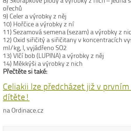
8) Skořápkové plody a výrobky z nich – jedná 
ořechů
9) Celer a výrobky z něj
10) Hořčice a výrobky z ní
11) Sezamová semena (sezam) a výrobky z ni
12) Oxid siřičitý a siřičitany v koncentracích v
ml/kg, l, vyjádřeno SO2
13) Vlčí bob (LUPINA) a výrobky z něj
14) Měkkýši a výrobky z nich
Přečtěte si také:
Celiakii lze předcházet již v prvním
dítěte!
na Ordinace.cz