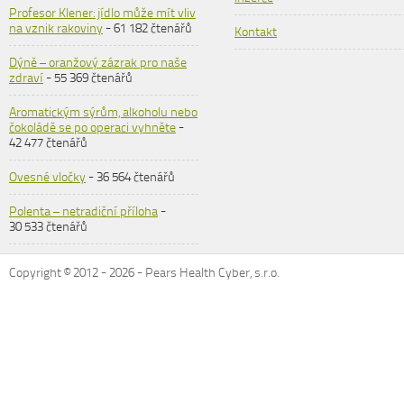
Profesor Klener: jídlo může mít vliv
na vznik rakoviny
- 61 182 čtenářů
Kontakt
Dýně – oranžový zázrak pro naše
zdraví
- 55 369 čtenářů
Aromatickým sýrům, alkoholu nebo
čokoládě se po operaci vyhněte
-
42 477 čtenářů
Ovesné vločky
- 36 564 čtenářů
Polenta – netradiční příloha
-
30 533 čtenářů
Copyright © 2012 -
2026
- Pears Health Cyber, s.r.o.