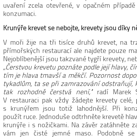
uvaření zcela otevřené, v opačném případ
konzumaci.
Krunýře krevet se nebojte, krevety jsou díky 
V moři žije na tři tisíce druhů krevet, na t
přímořských restaurací ale najdete pouze ma
Nejoblíbenější jsou takzvané tygří krevety, ne
„Čerstvou krevetu poznáte podle její hlavy, čím
tím je hlava tmavší a měkčí. Pozornost dopo
tykadlům, ta se při zamrazování odstraňují, 
tak rozhodně čerstvá není,“
radí Marek S
V restauraci pak vždy žádejte krevety celé,
s krunýřem jsou totiž lahodnější. Při ko
použít ruce. Jednoduše odtrhněte krevetě hlav
krunýře i s nožičkami. Na závěr zatáhněte z
vám jen čisté jemné maso. Podobně se 