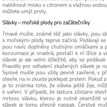
nabídnout misku s citronem a vlažnou vodou, v
můžete umýt prsty.
Slávky – mořské plody pro začátečníky
Tmavé mušle, známé též jako slávky, jsou id
s mořskými plody teprve začíná. Podávají se 
jsou navíc doplněny chutnými omáčkami a pe
konzumace je snadná, postačí k ní lžíce a vi
slávek je ale velmi důležité, aby se podávali
Pravidlo pro odhalení zkažených slávek je n
Syrové mušle jsou vždy pevně zavřené, v př
otevře, na ni zkuste poklepat prstem. Pokud z
je to známka toho, že slávka ještě žije, můž
k vaření. V případě, že lastura zůstane otevř
mrtvou slávku, kterou je nutné okamžitě v
slávek je tomu přesně naopak. Čerstvé mu