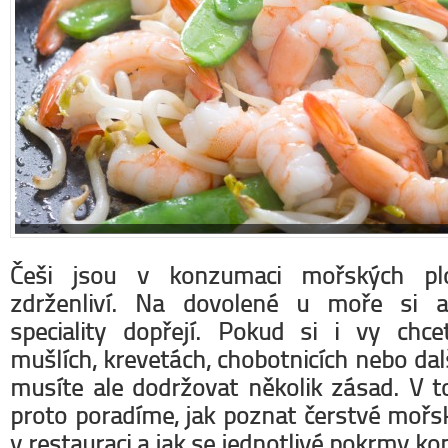
Do
Ne
zác
Na
os
Ví
Češi jsou v konzumaci mořských pl
zdrženliví. Na dovolené u moře si a
speciality dopřejí. Pokud si i vy chc
mušlích, krevetách, chobotnicích nebo da
musíte ale dodržovat několik zásad. V 
proto poradíme, jak poznat čerstvé mořsk
v restauraci a jak se jednotlivé pokrmy ko