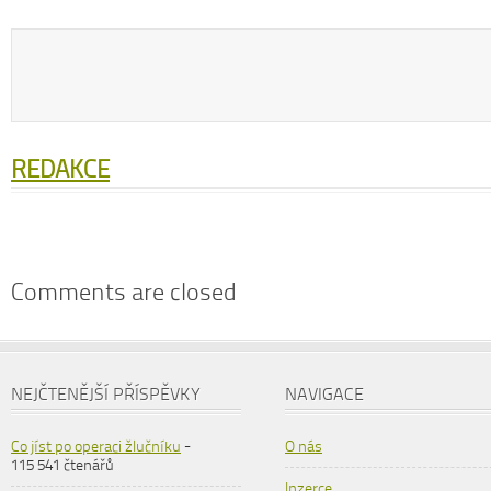
REDAKCE
Comments are closed
NEJČTENĚJŠÍ PŘÍSPĚVKY
NAVIGACE
Co jíst po operaci žlučníku
-
O nás
115 541 čtenářů
Inzerce