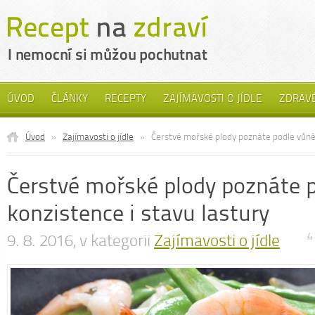
ÚVOD
ČLÁNKY
RECEPTY
ZAJÍMAVOSTI O JÍDLE
ZDRAVÉ
Úvod
»
Zajímavosti o jídle
»
Čerstvé mořské plody poznáte podle vůně,
Čerstvé mořské plody poznáte p
konzistence i stavu lastury
9. 8. 2016, v kategorii
Zajímavosti o jídle
4