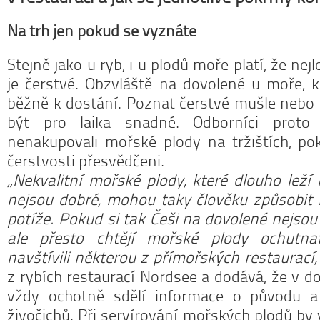
Na trh jen pokud se vyznáte
Stejně jako u ryb, i u plodů moře platí, že ne
je čerstvé. Obzvláště na dovolené u moře, 
běžně k dostání. Poznat čerstvé mušle nebo 
být pro laika snadné. Odborníci proto 
nenakupovali mořské plody na tržištích, pok
čerstvosti přesvědčeni.
„Nekvalitní mořské plody, které dlouho leží 
nejsou dobré, mohou taky člověku způsobit 
potíže. Pokud si tak Češi na dovolené nejsou k
ale přesto chtějí mořské plody ochutnat
navštívili některou z přímořských restaurací
z rybích restaurací Nordsee a dodává, že v d
vždy ochotně sdělí informace o původu a
živočichů. Při servírování mořských plodů by