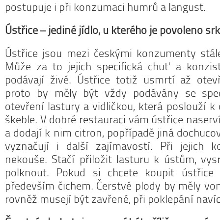
postupuje i při konzumaci humrů a langust.
Ústřice – jediné jídlo, u kterého je povoleno sr
Ústřice jsou mezi českými konzumenty stál
Může za to jejich specifická chuť a konzist
podávají živé. Ústřice totiž usmrtí až otev
proto by měly být vždy podávány se spe
otevření lastury a vidličkou, která poslouží k
škeble. V dobré restauraci vám ústřice naservír
a dodají k nim citron, popřípadě jiná dochucov
vyznačují i další zajímavostí. Při jejich 
nekouše. Stačí přiložit lasturu k ústům, vys
polknout. Pokud si chcete koupit ústřice
především čichem. Čerstvé plody by měly vo
rovněž musejí být zavřené, při poklepání navíc