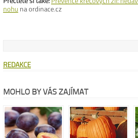
Přečtěte si také:
Prevence křečových žil: nedáv
nohu
na ordinace.cz
REDAKCE
MOHLO BY VÁS ZAJÍMAT