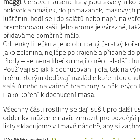
maggi.
Čerstvé i sušené listy jsou skvělým ko
polévek a omáček, do pomazánek, masových 
luštěnin, hodí se i do salátů nebo např. na va
bramborovou kaši. Jeho aroma je výrazné, ta
přidáváme poměrně málo.
Oddenky libečku a jeho oloupaný čerstvý kořen
jako zelenina, nejlépe pokrájené a přidané do 
Plody – semena libečku mají o něco sladší chuť
Používají se jak k dochucování jídla, tak na vý
likérů, kterým dodávají nasládle kořenitou chu
salátů nebo na vařené brambory, v některých k
i jako koření k dochucení masa.
Všechny části rostliny se dají sušit pro další u
oddenky můžeme navíc zmrazit pro pozdější p
listy skladujeme v tmavé nádobě, aby si zacho