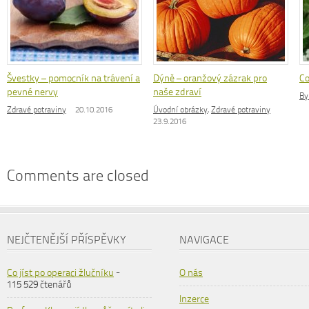
Švestky – pomocník na trávení a
Dýně – oranžový zázrak pro
Co
pevné nervy
naše zdraví
By
Zdravé potraviny
20.10.2016
Úvodní obrázky
,
Zdravé potraviny
23.9.2016
Comments are closed
NEJČTENĚJŠÍ PŘÍSPĚVKY
NAVIGACE
Co jíst po operaci žlučníku
-
O nás
115 529 čtenářů
Inzerce