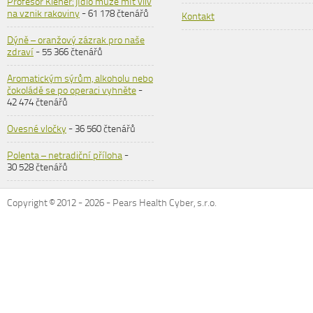
Profesor Klener: jídlo může mít vliv
na vznik rakoviny
- 61 178 čtenářů
Kontakt
Dýně – oranžový zázrak pro naše
zdraví
- 55 366 čtenářů
Aromatickým sýrům, alkoholu nebo
čokoládě se po operaci vyhněte
-
42 474 čtenářů
Ovesné vločky
- 36 560 čtenářů
Polenta – netradiční příloha
-
30 528 čtenářů
Copyright © 2012 -
2026
- Pears Health Cyber, s.r.o.