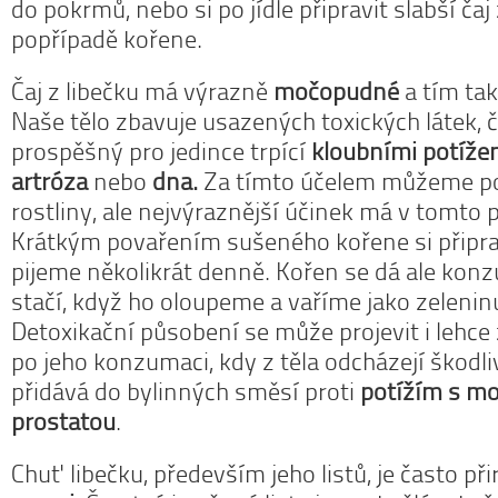
do pokrmů, nebo si po jídle připravit slabší čaj
popřípadě kořene.
Čaj z libečku má výrazně
močopudné
a tím ta
Naše tělo zbavuje usazených toxických látek, či
prospěšný pro jedince trpící
kloubními potíže
artróza
nebo
dna.
Za tímto účelem můžeme po
rostliny, ale nejvýraznější účinek má v tomto
Krátkým povařením sušeného kořene si připrav
pijeme několikrát denně. Kořen se dá ale konz
stačí, když ho oloupeme a vaříme jako zeleninu
Detoxikační působení se může projevit i lehc
po jeho konzumaci, kdy z těla odcházejí škodli
přidává do bylinných směsí proti
potížím s m
prostatou
.
Chuť libečku, především jeho listů, je často p