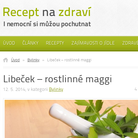
ÚVOD
ČLÁNKY
RECEPTY
ZAJÍMAVOSTI O JÍDLE
ZDRAVÉ
Úvod
»
Bylinky
»
Libeček – rostlinné maggi
Libeček – rostlinné maggi
12. 5. 2014, v kategorii
Bylinky
4