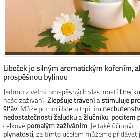
Libeček je silným aromatickým kořením, ale
prospěšnou bylinou
Jednou z velmi prospěšných vlastností libečku 
naše zažívání.
Zlepšuje trávení
a
stimuluje pro
šťáv
. Může pomoci lidem trpícím
nechutenst
nedostatečností žaludku
a
žlučníku
,
pocitem p
celkově
pomalým zažíváním
. Je také účinn
plynatosti
, za tímto účelem můžeme přidávat j