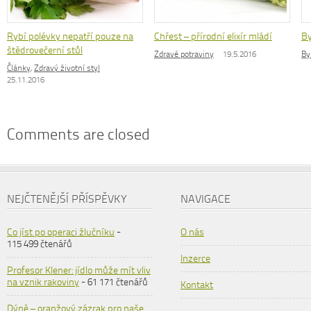
Rybí polévky nepatří pouze na
Chřest – přírodní elixír mládí
By
štědrovečerní stůl
Zdravé potraviny
19.5.2016
By
Články
,
Zdravý životní styl
25.11.2016
Comments are closed
NEJČTENĚJŠÍ PŘÍSPĚVKY
NAVIGACE
Co jíst po operaci žlučníku
-
O nás
115 499 čtenářů
Inzerce
Profesor Klener: jídlo může mít vliv
na vznik rakoviny
- 61 171 čtenářů
Kontakt
Dýně – oranžový zázrak pro naše