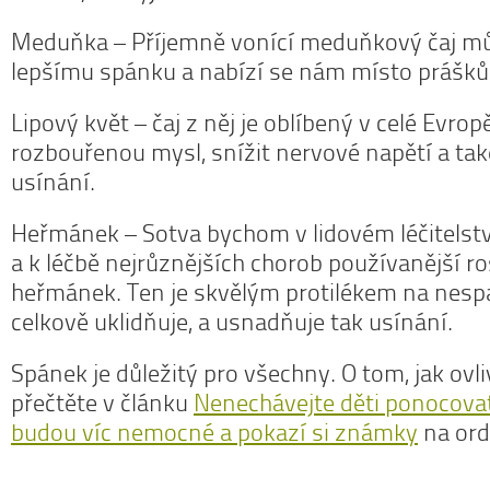
Meduňka – Příjemně vonící meduňkový čaj mů
lepšímu spánku a nabízí se nám místo prášků
Lipový květ – čaj z něj je oblíbený v celé Evrop
rozbouřenou mysl, snížit nervové napětí a tak
usínání.
Heřmánek – Sotva bychom v lidovém léčitelství
a k léčbě nejrůznějších chorob používanější ro
heřmánek. Ten je skvělým protilékem na nesp
celkově uklidňuje, a usnadňuje tak usínání.
Spánek je důležitý pro všechny. O tom, jak ovli
přečtěte v článku
Nenechávejte děti ponocova
budou víc nemocné a pokazí si známky
na ord