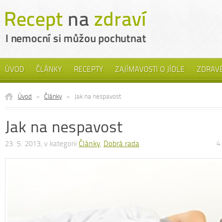
ÚVOD
ČLÁNKY
RECEPTY
ZAJÍMAVOSTI O JÍDLE
ZDRAVÉ
Úvod
»
Články
»
Jak na nespavost
Jak na nespavost
23. 5. 2013, v kategorii
Články
,
Dobrá rada
4