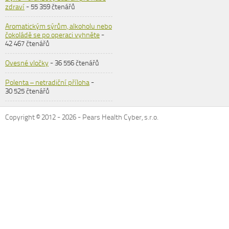
zdraví
- 55 359 čtenářů
Aromatickým sýrům, alkoholu nebo
čokoládě se po operaci vyhněte
-
42 467 čtenářů
Ovesné vločky
- 36 556 čtenářů
Polenta – netradiční příloha
-
30 525 čtenářů
Copyright © 2012 -
2026
- Pears Health Cyber, s.r.o.