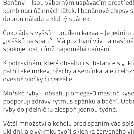
Banány – Jsou výborným uspávacím prostřed
kombinaci účinných látek. I banánové chipsy s
dobrou náladu a klidný spánek.
Čokoláda s vyšším podílem kakaa – Je jedním 
„prášků na spaní“. Má pozitivní vliv na naší nál
spokojenost, čímž napomáhá usínání.
K potravinám, které obsahují substance s „uk
patří také mrkev, ořechy a semínka, ale i celozr
ovesné vločky či cereálie.
Mořské ryby – obsahují omega-3 mastné kyseli
podporují zdravý rytmus spánku a bdění. Optim
ryby do jídelníčku alespoň jednou týdně.
Větší množství alkoholu před spaním vás spíš
uklidní, ale výjimku tvoří sklenka červeného ví