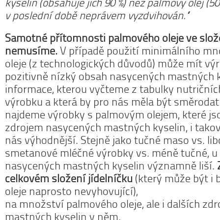
kyselin (obsahuje jich 90 %) než palmový olej (50 
v poslední době neprávem vyzdvihován.“
Samotné přítomnosti palmového oleje ve slož
nemusíme.
V případě použití minimálního m
oleje (z technologických důvodů) může mít vý
pozitivně nízký obsah nasycených mastných ky
informace, kterou vyčteme z tabulky nutriční
výrobku a která by pro nás měla být směrodat
najdeme výrobky s palmovým olejem, které j
zdrojem nasycených mastných kyselin, i takové
nás výhodnější. Stejně jako tučné maso vs. li
smetanové mléčné výrobky vs. méně tučné, u 
nasycených mastných kyselin významně liší.
celkovém složení jídelníčku
(který může být i
oleje naprosto nevyhovující),
na množství palmového oleje, ale i dalších zd
mastných kyselin v něm.