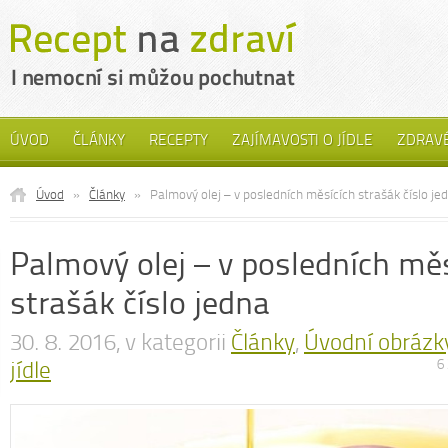
ÚVOD
ČLÁNKY
RECEPTY
ZAJÍMAVOSTI O JÍDLE
ZDRAVÉ
Úvod
»
Články
»
Palmový olej – v posledních měsících strašák číslo je
Palmový olej – v posledních mě
strašák číslo jedna
30. 8. 2016, v kategorii
Články
,
Úvodní obrázk
jídle
6