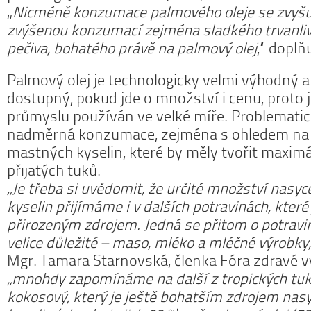
„
Nicméně konzumace palmového oleje se zvyšuje
zvýšenou konzumací zejména sladkého trvanli
pečiva, bohatého právě na palmový olej
,“ doplň
Palmový olej je technologicky velmi výhodný a
dostupný, pokud jde o množství i cenu, proto 
průmyslu používán ve velké míře. Problemati
nadměrná konzumace, zejména s ohledem na 
mastných kyselin, které by měly tvořit maximá
přijatých tuků.
„Je třeba si uvědomit, že určité množství nas
kyselin přijímáme i v dalších potravinách, které 
přirozeným zdrojem. Jedná se přitom o potravi
velice důležité – maso, mléko a mléčné výrobky,
Mgr. Tamara Starnovská, členka Fóra zdravé v
„mnohdy zapomínáme na další z tropických tu
kokosový, který je ještě bohatším zdrojem na