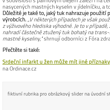
v souvislosti s palmovým olejem záleží i na 
nasycených mastných kyselin v jídelníčku, a to
Důležité je také to, jaký tuk nahrazuje použití
výrobcích.
„V některých případech je však použ
z výživového hlediska výhodné. Je to v případě, 
nahradí částečně ztužený tuk bohatý na trans
mastné kyseliny,“
shrnují odborníci z Fóra zdr
Přečtěte si také:
Srdeční infarkt u žen může mít jiné příznak
na Ordinace.cz
fiktivní rubrika pro obrázkový slider na úvodní s