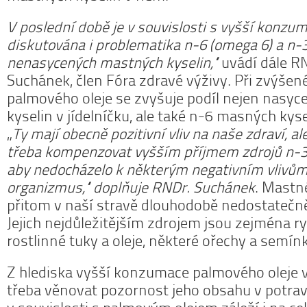
V poslední době je v souvislosti s vyšší konzu
diskutována i problematika n-6 (omega 6) a n-
nenasycených mastných kyselin,“
uvádí dále RN
Suchánek, člen Fóra zdravé výživy. Při zvýše
palmového oleje se zvyšuje podíl nejen nasy
kyselin v jídelníčku, ale také n-6 masných kyse
„
Ty mají obecně pozitivní vliv na naše zdraví, al
třeba kompenzovat vyšším příjmem zdrojů n-3
aby nedocházelo k některým negativním vlivům
organizmus,“ doplňuje RNDr. Suchánek
. Mastn
přitom v naší stravě dlouhodobě nedostatečn
Jejich nejdůležitějším zdrojem jsou zejména r
rostlinné tuky a oleje, některé ořechy a semín
Z hlediska vyšší konzumace palmového oleje v
třeba věnovat pozornost jeho obsahu v potra