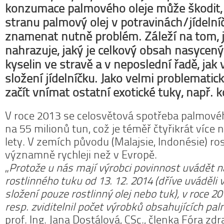
konzumace palmového oleje může škodit,
stranu palmový olej v potravinách/jídeln
znamenat nutně problém. Záleží na tom, 
nahrazuje, jaký je celkový obsah nasyce
kyselin ve stravě a v neposlední řadě, jak
složení jídelníčku. Jako velmi problemati
začít vnímat ostatní exotické tuky, např. 
V roce 2013 se celosvětová spotřeba palmovéh
na 55 milionů tun, což je téměř čtyřikrát více 
lety. V zemích původu (Malajsie, Indonésie) ro
významně rychleji než v Evropě.
„
Protože u nás mají výrobci povinnost uvádět n
rostlinného tuku od 13. 12. 2014 (dříve uváděli
složení pouze rostlinný olej nebo tuk), v roce 20
resp. zviditelnil počet výrobků obsahujících pal
prof. Ing. Jana Dostálová, CSc., členka Fóra zdr