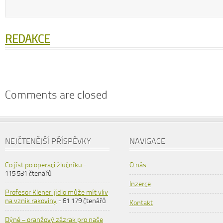
REDAKCE
Comments are closed
NEJČTENĚJŠÍ PŘÍSPĚVKY
NAVIGACE
Co jíst po operaci žlučníku
-
O nás
115 531 čtenářů
Inzerce
Profesor Klener: jídlo může mít vliv
na vznik rakoviny
- 61 179 čtenářů
Kontakt
Dýně – oranžový zázrak pro naše