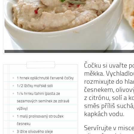
Čočku si uvařte 
měkka. Vychladl
1 hrnek opláchnuté červené čočky
rozmixujte do hlad
1/2 lžičky mořské soli
česnekem, olivov
1/4 hrnku tahini (pasta ze
z citrónu, solí a 
sezamových semínek ze zdravé
směs příliš suchá
výživy)
kapkách vodu.
1 malý prolisovaný stroužek
česneku
Servírujte v misc
3 lžíce olivového oleje