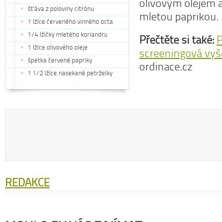
olivovým olejem 
šťáva z poloviny citrónu
mletou paprikou.
1 lžíce červeného vinného octa
1/4 lžičky mletého koriandru
Přečtěte si také:
P
1 lžíce olivového oleje
screeningová vy
špetka červené papriky
ordinace.cz
1 1/2 lžíce nasekané petrželky
REDAKCE