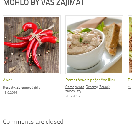
MOHLO BY VÁS ZAJÍMAT
Ajvar
Pomazánka z pečeného lilku
Po
Osteoporóza
,
Recepty
,
Zdravý
Recepty
,
Zeleninová jídla
Ce
životní styl
15.9.2016
20.6.2016
Comments are closed