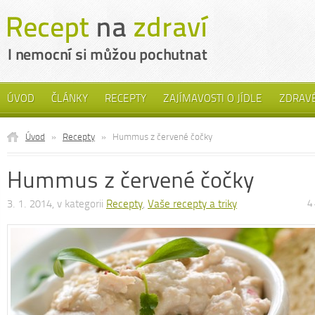
ÚVOD
ČLÁNKY
RECEPTY
ZAJÍMAVOSTI O JÍDLE
ZDRAVÉ
Úvod
»
Recepty
»
Hummus z červené čočky
Hummus z červené čočky
3. 1. 2014, v kategorii
Recepty
,
Vaše recepty a triky
4