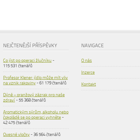
NEJČTENĚJŠÍ PŘÍSPĚVKY
NAVIGACE
Co jíst po operaci žlučníku
-
O nás
115 531 čtenářů
Inzerce
Profesor Klener: jídlo může mít vliv
na vznik rakoviny
- 61 179 čtenářů
Kontakt
Dýně – oranžový zázrak pro naše
zdraví
- 55 368 čtenářů
Aromatickým sýrům, alkoholu nebo
čokoládě se po operaci vyhněte
-
42 475 čtenářů
Ovesné vločky
- 36 564 čtenářů