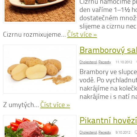
Cizrnu namočíme př
den vaříme 1–1½ h
dostatečném množs
slijeme a cizrnu ne
Cizrnu rozmixujeme…
Číst více »
Bramborový sal
Cholesterol
,
Recepty
11.10.2012
Brambory ve slupce
vodě. Po vychladnut
nakrájíme na koleč
nakrájíme i s natí n
Z umytých…
Číst více »
Pikantní hověz
Cholesterol
,
Recepty
9.10.2012