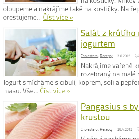
na kostičky. Mrkev
oloupeme a nakrájíme také na kostičky. Na řep
orestujeme…
Číst více »
Salát z krůtího
N
z
jogurtem
N
o
Cholesterol
,
Recepty
3.6.2015
V
Nakrájíme vařené k
rozebraný na malé r
Jogurt smícháme s cibulí, koprem, solí a pep
masu. Vše…
Číst více »
Pangasius s by
krustou
Cholesterol
,
Recepty
26.4.2013