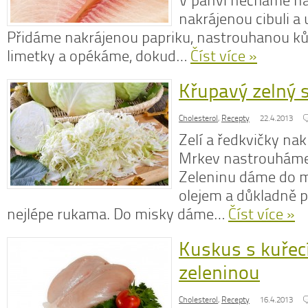
V pánvi necháme na 
nakrájenou cibuli a
Přidáme nakrájenou papriku, nastrouhanou ků
limetky a opékáme, dokud…
Číst více »
Křupavý zelný 
Cholesterol
,
Recepty
22.4.2013
Zelí a ředkvičky nak
Mrkev nastrouháme
Zeleninu dáme do 
olejem a důkladně 
nejlépe rukama. Do misky dáme…
Číst více »
Kuskus s kuře
zeleninou
Cholesterol
,
Recepty
16.4.2013