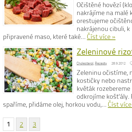
Očištěné hovězí (kl
nakrájíme na malé k
orestujeme očištěn
nakrájenou cibuli, k
připravené maso, které také…
Číst více »
Zeleninové rizo
Cholesterol
,
Recepty
28.9.2012
Zeleninu očistíme, 
kostičky nebo nast
květák rozebereme 
odkrojíme košťály.
spaříme, přidáme olej, horkou vodu,…
Číst více
1
2
3