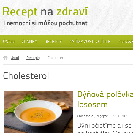
ÚVOD
ČLÁNKY
RECEPTY
ZAJÍMAVOSTI O JÍDLE
ZDRAVÉ
Úvod
»
Recepty
»
Cholesterol
Cholesterol
Dýňová polévk
lososem
Cholesterol
,
Recepty
27.10.2015
Dýni očistíme a i s