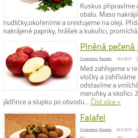
Kuskus připravíme 
obalu. Maso nakráj
nudličky,okořeníme a orestujeme na oleji. Při
nakrájené papriky, hrášek a kukuřici, promíc
Plněná pečená 
Cholesterol
,
Recepty
10.4.2013
Med zahřejeme v re
vločky a zahříváme 
odstavíme a vmích
meruňky a skořici. 
jádřince a slupku po obvodu…
Číst více »
Falafel
Cholesterol
,
Recepty
20.3.2013