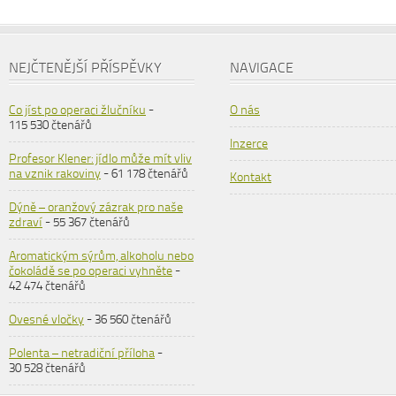
NEJČTENĚJŠÍ PŘÍSPĚVKY
NAVIGACE
Co jíst po operaci žlučníku
-
O nás
115 530 čtenářů
Inzerce
Profesor Klener: jídlo může mít vliv
na vznik rakoviny
- 61 178 čtenářů
Kontakt
Dýně – oranžový zázrak pro naše
zdraví
- 55 367 čtenářů
Aromatickým sýrům, alkoholu nebo
čokoládě se po operaci vyhněte
-
42 474 čtenářů
Ovesné vločky
- 36 560 čtenářů
Polenta – netradiční příloha
-
30 528 čtenářů