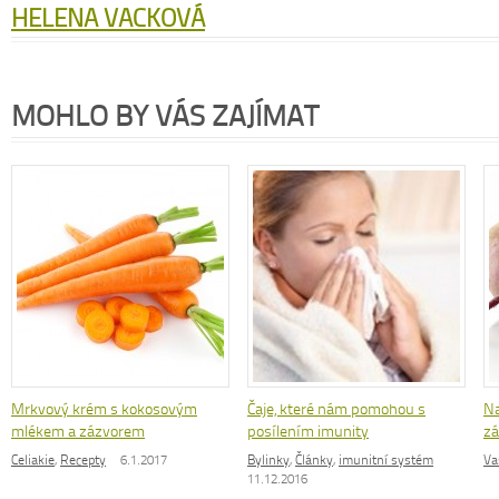
HELENA VACKOVÁ
MOHLO BY VÁS ZAJÍMAT
Mrkvový krém s kokosovým
Čaje, které nám pomohou s
Na
mlékem a zázvorem
posílením imunity
z
Celiakie
,
Recepty
6.1.2017
Bylinky
,
Články
,
imunitní systém
Va
11.12.2016