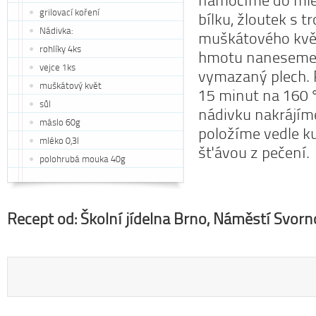
namočíme do mlék
grilovací koření
bílku, žloutek s t
Nádivka:
muškátového květ
rohlíky 4ks
hmotu naneseme
vejce 1ks
vymazaný plech. 
muškátový květ
15 minut na 160 
sůl
nádivku nakrájíme
máslo 60g
položíme vedle ku
mléko 0,3l
šťávou z pečení.
polohrubá mouka 40g
Recept od:
Školní jídelna Brno, Náměstí Svorn