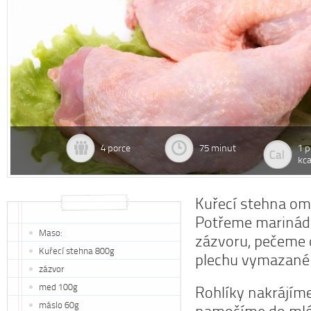
4 porce
75 minut
1 p
kca
Kuřecí stehna om
Potřeme marinád
Maso:
zázvoru, pečeme 
Kuřecí stehna 800g
plechu vymazan
zázvor
med 100g
Rohlíky nakrájíme
máslo 60g