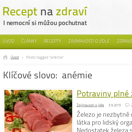
ÚVOD
ČLÁNKY
RECEPTY
ZAJÍMAVOSTI O JÍDLE
ZDRAVÉ
Úvod
»
Posts tagged "anémie"
Klíčové slovo: anémie
Potraviny plné 
Zajímavosti o jídle
3.9.2015
Železo je nezbytně 
látka pro lidský or
Nedostatek železa s