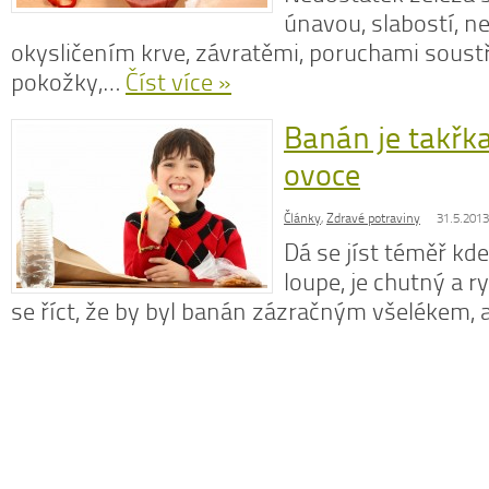
únavou, slabostí, 
okysličením krve, závratěmi, poruchami soustř
pokožky,…
Číst více »
N
Banán je takřk
z
N
ovoce
o
V
Články
,
Zdravé potraviny
31.5.2013
Dá se jíst téměř kde
loupe, je chutný a r
se říct, že by byl banán zázračným všelékem,