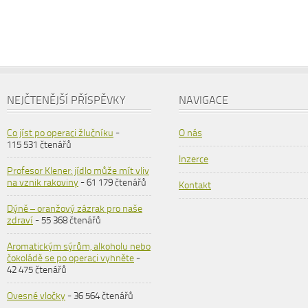
NEJČTENĚJŠÍ PŘÍSPĚVKY
NAVIGACE
Co jíst po operaci žlučníku
-
O nás
115 531 čtenářů
Inzerce
Profesor Klener: jídlo může mít vliv
na vznik rakoviny
- 61 179 čtenářů
Kontakt
Dýně – oranžový zázrak pro naše
zdraví
- 55 368 čtenářů
Aromatickým sýrům, alkoholu nebo
čokoládě se po operaci vyhněte
-
42 475 čtenářů
Ovesné vločky
- 36 564 čtenářů