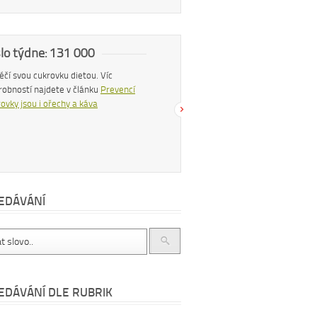
slo týdne: 131 000
Náš tip
 léčí svou cukrovku dietou. Víc
Konzumací štiplavého jídla se z těla
robností najdete v článku
Prevencí
uvolňují endorfiny, hormony štěstí, díky
ovky jsou i ořechy a káva
čemuž se po pikantním jídle můžeme
cítit šťastnější a spokojenější. Více se
dočtete v článku
Chilli papričky jako
přírodní lék
EDÁVÁNÍ
EDÁVÁNÍ DLE RUBRIK