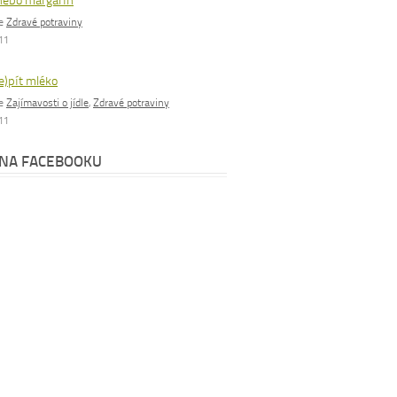
nebo margarín
ie
Zdravé potraviny
011
e)pít mléko
ie
Zajímavosti o jídle
,
Zdravé potraviny
011
 NA FACEBOOKU