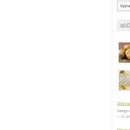
Vyhled
dle
rubrik
NEJČ
Dítě be
Kategor
1. 12. 2