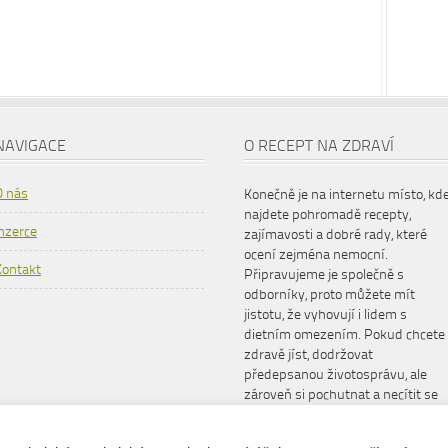
NAVIGACE
O RECEPT NA ZDRAVÍ
O nás
Konečně je na internetu místo, kd
najdete pohromadě recepty,
Inzerce
zajímavosti a dobré rady, které
ocení zejména nemocní.
Kontakt
Připravujeme je společně s
odborníky, proto můžete mít
jistotu, že vyhovují i lidem s
dietním omezením. Pokud chcete
zdravě jíst, dodržovat
předepsanou životosprávu, ale
zároveň si pochutnat a necítit se
šizeni, www.receptnazdravi.cz je
pro vás ideální společník.