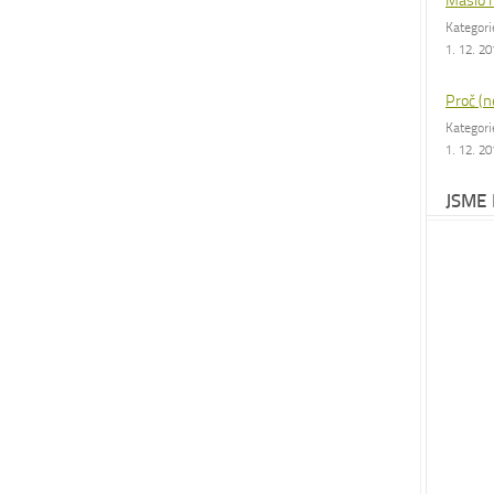
Máslo 
Kategor
1. 12. 2
Proč (n
Kategor
1. 12. 2
JSME