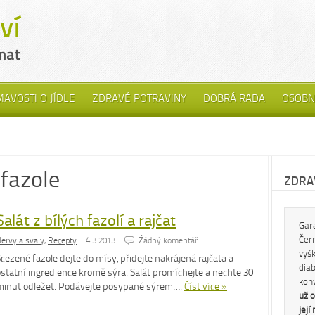
MAVOSTI O JÍDLE
ZDRAVÉ POTRAVINY
DOBRÁ RADA
OSOBN
 fazole
ZDRAV
Salát z bílých fazolí a rajčat
Gar
Čern
ervy a svaly
,
Recepty
4.3.2013
Źádný komentář
vyš
cezené fazole dejte do mísy, přidejte nakrájená rajčata a
diab
statní ingredience kromě sýra. Salát promíchejte a nechte 30
kon
minut odležet. Podávejte posypané sýrem….
Číst více »
už o
její