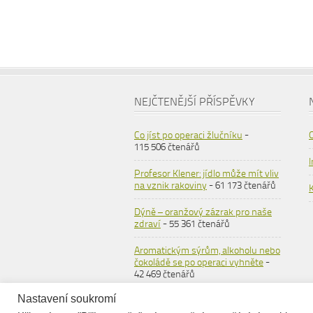
NEJČTENĚJŠÍ PŘÍSPĚVKY
Co jíst po operaci žlučníku
-
115 506 čtenářů
Profesor Klener: jídlo může mít vliv
na vznik rakoviny
- 61 173 čtenářů
Dýně – oranžový zázrak pro naše
zdraví
- 55 361 čtenářů
Aromatickým sýrům, alkoholu nebo
čokoládě se po operaci vyhněte
-
42 469 čtenářů
Nastavení soukromí
Ovesné vločky
- 36 557 čtenářů