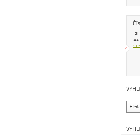
Dobrá rada
Čí
Nedaří se vám zhubnout? Trpíte často
lidí
zácpou a potřebujete si upravit zažívání?
pod
Na tyto a mnohé další problémy existuje
cukr
osvědčená rada – zvyšte příjem vlákniny.
Více se dočtete v
tomto článku
.
VYHL
VYHL