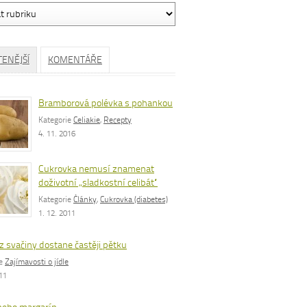
ávání
TENĚJŠÍ
KOMENTÁŘE
Bramborová polévka s pohankou
Kategorie
Celiakie
,
Recepty
4. 11. 2016
Cukrovka nemusí znamenat
doživotní „sladkostní celibát“
Kategorie
Články
,
Cukrovka (diabetes)
1. 12. 2011
z svačiny dostane častěji pětku
ie
Zajímavosti o jídle
011