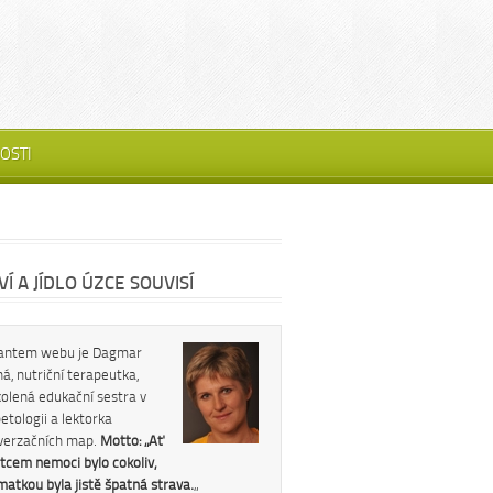
OSTI
Í A JÍDLO ÚZCE SOUVISÍ
antem webu je Dagmar
á, nutriční terapeutka,
kolená edukační sestra v
etologii a lektorka
verzačních map.
Motto: „Ať
tcem nemoci bylo cokoliv,
 matkou byla jistě špatná strava.
„