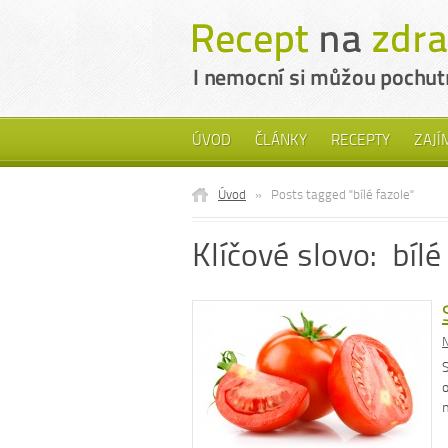
ÚVOD
ČLÁNKY
RECEPTY
ZAJÍ
Úvod
»
Posts tagged "bílé fazole"
Klíčové slovo: bílé
N
S
o