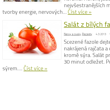
nejvšestranějších m
tvorby energie, nervových…
Číst více »
Salát z bílých fa
N
z
Nervy a svaly
,
Recepty
4.3.2013
N
Scezené fazole dejte
o
V
nakrájená rajčata a
kromě sýra. Salát p
30 minut odležet. 
sýrem….
Číst více »