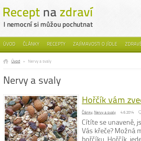
ÚVOD
ČLÁNKY
RECEPTY
ZAJÍMAVOSTI O JÍDLE
ZDRAVÉ
Úvod
»
Nervy a svaly
Nervy a svaly
Hořčík vám zve
Články
,
Nervy a svaly
4.6.2014
Cítíte se unaveně, j
Vás křeče? Možná 
hořčíku. Hořčík, jed