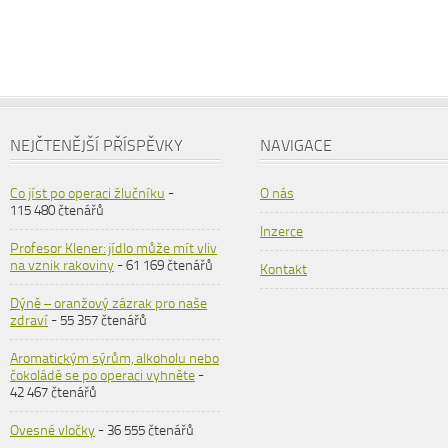
NEJČTENĚJŠÍ PŘÍSPĚVKY
NAVIGACE
Co jíst po operaci žlučníku
-
O nás
115 480 čtenářů
Inzerce
Profesor Klener: jídlo může mít vliv
na vznik rakoviny
- 61 169 čtenářů
Kontakt
Dýně – oranžový zázrak pro naše
zdraví
- 55 357 čtenářů
Aromatickým sýrům, alkoholu nebo
čokoládě se po operaci vyhněte
-
42 467 čtenářů
Ovesné vločky
- 36 555 čtenářů