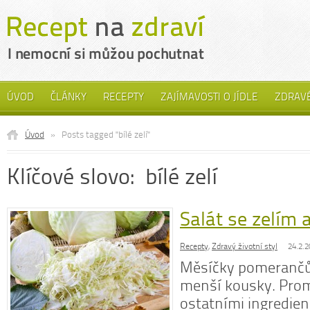
ÚVOD
ČLÁNKY
RECEPTY
ZAJÍMAVOSTI O JÍDLE
ZDRAVÉ
Úvod
»
Posts tagged "bílé zelí"
Klíčové slovo: bílé zelí
Salát se zelím
Recepty
,
Zdravý životní styl
24.2.2
Měsíčky pomerančů 
menší kousky. Prom
ostatními ingredien