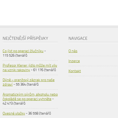
NEJČTENĚJŠÍ PŘÍSPĚVKY
NAVIGACE
Co jíst po operaci žlučníku
-
O nás
115 526 čtenářů
Inzerce
Profesor Klener: jídlo může mít vliv
na vznik rakoviny
- 61 176 čtenářů
Kontakt
Dýně – oranžový zázrak pro naše
zdraví
- 55 364 čtenářů
Aromatickým sýrům, alkoholu nebo
čokoládě se po operaci vyhněte
-
42 473 čtenářů
Ovesné vločky
- 36 558 čtenářů