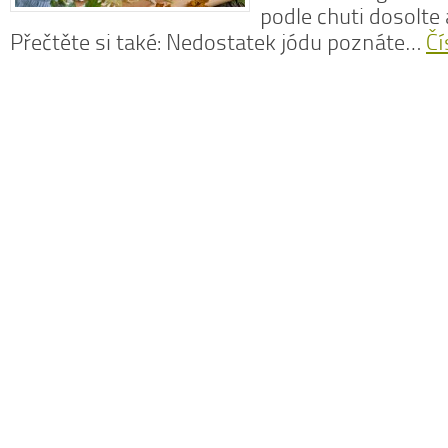
podle chuti dosolte
Přečtěte si také: Nedostatek jódu poznáte…
Čí
N
z
N
o
V