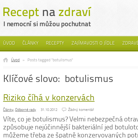
ÚVOD
ČLÁNKY
RECEPTY
ZAJÍMAVOSTI O JÍDLE
ZDRAVÉ
Úvod
»
Posts tagged "botulismus"
Klíčové slovo: botulismus
Riziko číhá v konzervách
Články
,
Odborné rady
31.10.2012
Źádný komentář
Víte, co je botulismus? Velmi nebezpečná otra
způsobuje nejúčinnější bakteriální jed botulot
můžeme třeba ze špatně konzervovaných pot