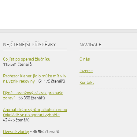
NEJČTENĚJŠÍ PŘÍSPĚVKY
NAVIGACE
Co jíst po operaci žlučníku
-
O nás
115 531 čtenářů
Inzerce
Profesor Klener: jídlo může mít vliv
na vznik rakoviny
- 61 179 čtenářů
Kontakt
Dýně – oranžový zázrak pro naše
zdraví
- 55 368 čtenářů
Aromatickým sýrům, alkoholu nebo
čokoládě se po operaci vyhněte
-
42 475 čtenářů
Ovesné vločky
- 36 564 čtenářů