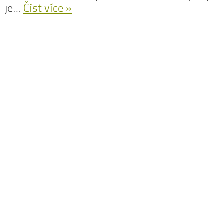
je…
Číst více »
N
z
N
o
V