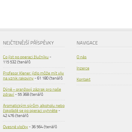
NEJČTENĚJŠÍ PŘÍSPĚVKY
NAVIGACE
Co jíst po operaci žlučníku
-
O nás
115 532 čtenářů
Inzerce
Profesor Klener: jídlo může mít vliv
na vznik rakoviny
- 61 180 čtenářů
Kontakt
Dýně – oranžový zázrak pro naše
zdraví
- 55 368 čtenářů
Aromatickým sýrům, alkoholu nebo
čokoládě se po operaci vyhněte
-
42 476 čtenářů
Ovesné vločky
- 36 564 čtenářů