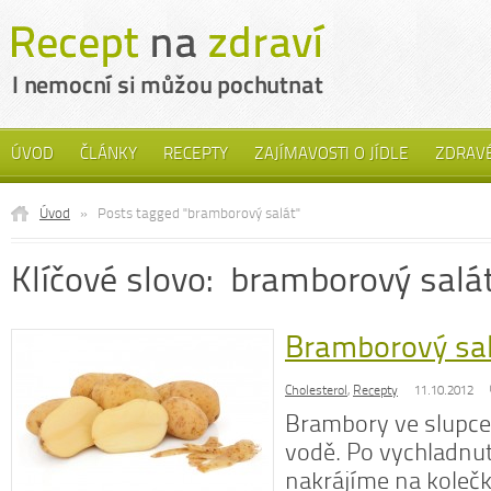
ÚVOD
ČLÁNKY
RECEPTY
ZAJÍMAVOSTI O JÍDLE
ZDRAVÉ
Úvod
»
Posts tagged "bramborový salát"
Klíčové slovo: bramborový salá
Bramborový sal
Cholesterol
,
Recepty
11.10.2012
Brambory ve slupce
vodě. Po vychladnut
nakrájíme na koleč