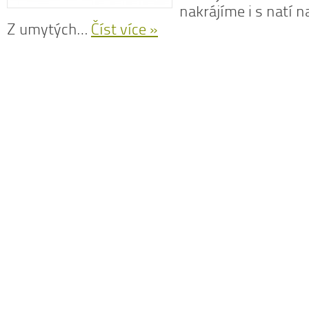
nakrájíme i s natí n
Z umytých…
Číst více »
N
z
N
o
V