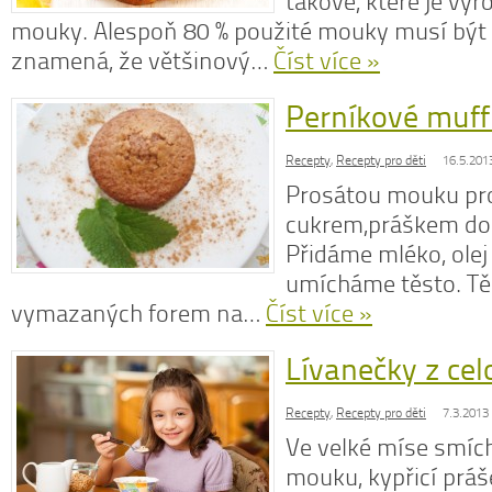
takové, které je vy
mouky. Alespoň 80 % použité mouky musí být 
znamená, že většinový…
Číst více »
Perníkové muff
N
z
Recepty
,
Recepty pro děti
16.5.201
N
o
Prosátou mouku p
V
cukrem,práškem do 
Přidáme mléko, olej 
umícháme těsto. Tě
vymazaných forem na…
Číst více »
Lívanečky z ce
Recepty
,
Recepty pro děti
7.3.2013
Ve velké míse smíc
mouku, kypřicí práše