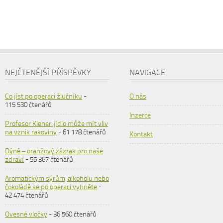
NEJČTENĚJŠÍ PŘÍSPĚVKY
NAVIGACE
Co jíst po operaci žlučníku
-
O nás
115 530 čtenářů
Inzerce
Profesor Klener: jídlo může mít vliv
na vznik rakoviny
- 61 178 čtenářů
Kontakt
Dýně – oranžový zázrak pro naše
zdraví
- 55 367 čtenářů
Aromatickým sýrům, alkoholu nebo
čokoládě se po operaci vyhněte
-
42 474 čtenářů
Ovesné vločky
- 36 560 čtenářů