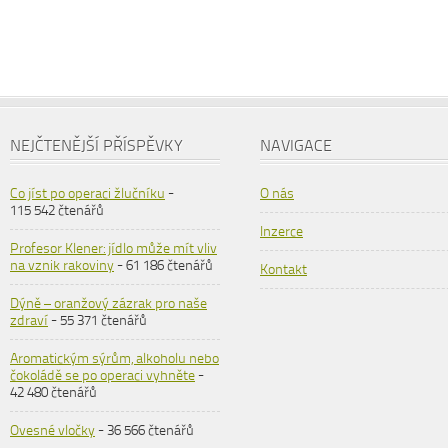
NEJČTENĚJŠÍ PŘÍSPĚVKY
NAVIGACE
Co jíst po operaci žlučníku
-
O nás
115 542 čtenářů
Inzerce
Profesor Klener: jídlo může mít vliv
na vznik rakoviny
- 61 186 čtenářů
Kontakt
Dýně – oranžový zázrak pro naše
zdraví
- 55 371 čtenářů
Aromatickým sýrům, alkoholu nebo
čokoládě se po operaci vyhněte
-
42 480 čtenářů
Ovesné vločky
- 36 566 čtenářů