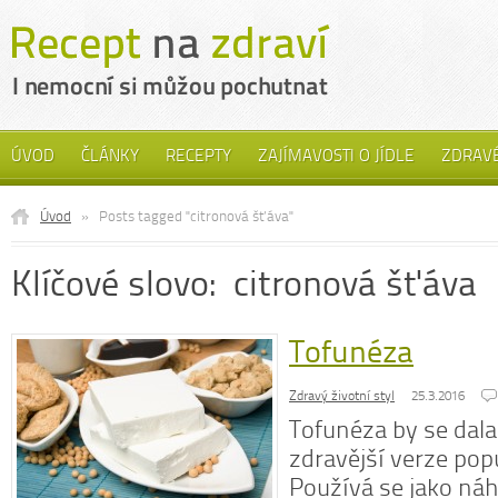
ÚVOD
ČLÁNKY
RECEPTY
ZAJÍMAVOSTI O JÍDLE
ZDRAVÉ
Úvod
»
Posts tagged "citronová šťáva"
Klíčové slovo: citronová šťáva
Tofunéza
Zdravý životní styl
25.3.2016
Tofunéza by se dala
zdravější verze pop
Používá se jako ná