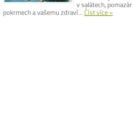
v salátech, pomazán
pokrmech a vašemu zdraví…
Číst více »
N
z
N
o
V