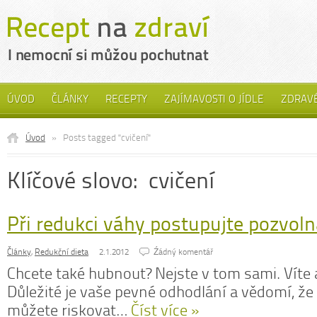
ÚVOD
ČLÁNKY
RECEPTY
ZAJÍMAVOSTI O JÍDLE
ZDRAVÉ
Úvod
»
Posts tagged "cvičení"
Klíčové slovo: cvičení
Při redukci váhy postupujte pozvol
Články
,
Redukční dieta
2.1.2012
Źádný komentář
Chcete také hubnout? Nejste v tom sami. Víte a
Důležité je vaše pevné odhodlání a vědomí, ž
můžete riskovat…
Číst více »