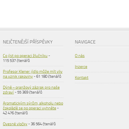
NEJČTENĚJŠÍ PŘÍSPĚVKY
NAVIGACE
Co jíst po operaci žlučníku
-
O nás
115 537 čtenářů
Inzerce
Profesor Klener: jídlo může mít vliv
na vznik rakoviny
- 61 180 čtenářů
Kontakt
Dýně – oranžový zázrak pro naše
zdraví
- 55 369 čtenářů
Aromatickým sýrům, alkoholu nebo
čokoládě se po operaci vyhněte
-
42 476 čtenářů
Ovesné vločky
- 36 564 čtenářů