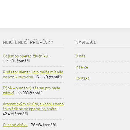
NEJČTENĚJŠÍ PŘÍSPĚVKY
NAVIGACE
Co jíst po operaci žlučníku
-
O nás
115 531 čtenářů
Inzerce
Profesor Klener: jídlo může mít vliv
na vznik rakoviny
- 61 179 čtenářů
Kontakt
Dýně – oranžový zázrak pro naše
zdraví
- 55 368 čtenářů
Aromatickým sýrům, alkoholu nebo
čokoládě se po operaci vyhněte
-
42 475 čtenářů
Ovesné vločky
- 36 564 čtenářů