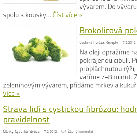
vývarem. Do vývar
spolu s kousky…
Číst více »
Brokolicová po
N
z
Cystická fibróza
,
Recepty
7.2.2012
N
Na oleji opražíme 
o
V
pokrájenou cibuli. 
propláchnutou rýži,
vaříme 7–8 minut. 
zeleninovým vývarem, přidáme mrkev a kukuř
více »
Strava lidí s cystickou fibrózou: hodn
pravidelnost
Články
,
Cystická fibróza
7.2.2012
Źádný komentář