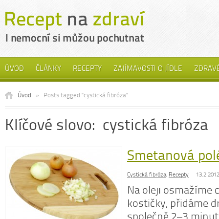
ÚVOD
ČLÁNKY
RECEPTY
ZAJÍMAVOSTI O JÍDLE
ZDRAVÉ
Úvod
»
Posts tagged "cystická fibróza"
Klíčové slovo: cystická fibróza
Smetanová pol
Cystická fibróza
,
Recepty
13.2.201
Na oleji osmažíme c
kostičky, přidáme 
společně 2–3 minut