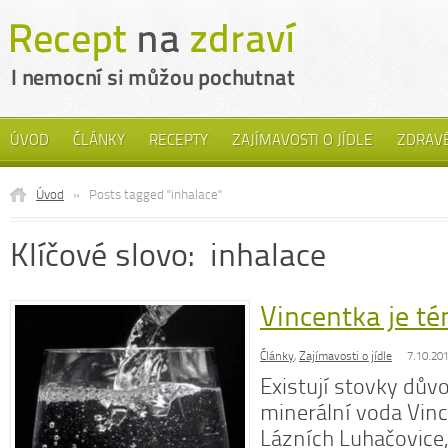
ÚVOD
ČLÁNKY
RECEPTY
ZAJÍMAVOSTI O JÍDLE
ZDRAVÉ
Úvod
»
Posts tagged "inhalace"
Klíčové slovo: inhalace
Vincentka je té
Články
,
Zajímavosti o jídle
7.10.20
Existují stovky důvo
minerální voda Vince
Lázních Luhačovice,