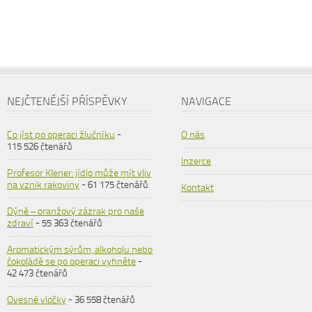
NEJČTENĚJŠÍ PŘÍSPĚVKY
NAVIGACE
Co jíst po operaci žlučníku
-
O nás
115 526 čtenářů
Inzerce
Profesor Klener: jídlo může mít vliv
na vznik rakoviny
- 61 175 čtenářů
Kontakt
Dýně – oranžový zázrak pro naše
zdraví
- 55 363 čtenářů
Aromatickým sýrům, alkoholu nebo
čokoládě se po operaci vyhněte
-
42 473 čtenářů
Ovesné vločky
- 36 558 čtenářů