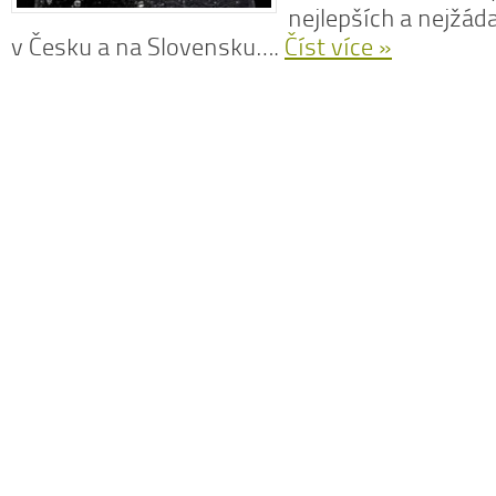
nejlepších a nejžád
v Česku a na Slovensku….
Číst více »
N
z
N
o
V