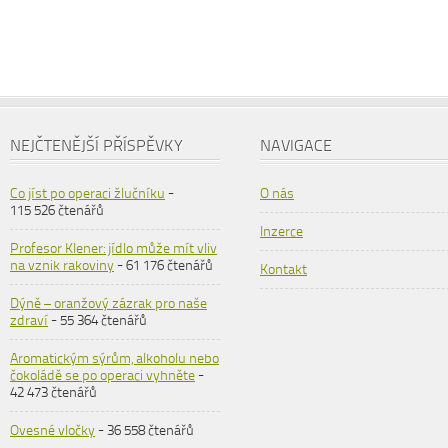
NEJČTENĚJŠÍ PŘÍSPĚVKY
NAVIGACE
Co jíst po operaci žlučníku
-
O nás
115 526 čtenářů
Inzerce
Profesor Klener: jídlo může mít vliv
na vznik rakoviny
- 61 176 čtenářů
Kontakt
Dýně – oranžový zázrak pro naše
zdraví
- 55 364 čtenářů
Aromatickým sýrům, alkoholu nebo
čokoládě se po operaci vyhněte
-
42 473 čtenářů
Ovesné vločky
- 36 558 čtenářů