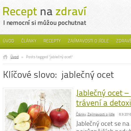
ÚVOD
ČLÁNKY
RECEPTY
ZAJÍMAVOSTI O JÍDLE
ZDRAVÉ
Úvod
»
Posts tagged "jablečný ocet"
Klíčové slovo: jablečný ocet
Jablečný ocet – 
trávení a detox
Články
,
Zajímavosti o jídle
8.9.201
Jablečný ocet se na 