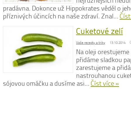
nejrůznějších nedu
pradávna. Dokonce už Hippokrates věděl o j
příznivých účincích na naše zdraví. Znal…
Číst
Cuketové zelí
N
z
Vaše recepty a triky
13.10.2014
N
o
Na oleji orestujeme 
V
přidáme sladkou pa
zarestujeme a přid
nastrouhanou cuketu
sójovou omáčku a dusíme asi…
Číst více »