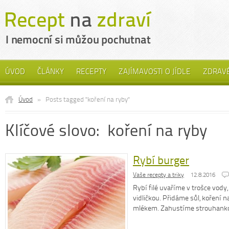
ÚVOD
ČLÁNKY
RECEPTY
ZAJÍMAVOSTI O JÍDLE
ZDRAVÉ
Úvod
»
Posts tagged "koření na ryby"
Klíčové slovo: koření na ryby
Rybí burger
Vaše recepty a triky
12.8.2016
Rybí filé uvaříme v trošce vody
vidličkou. Přidáme sůl, koření n
mlékem. Zahustíme strouhan