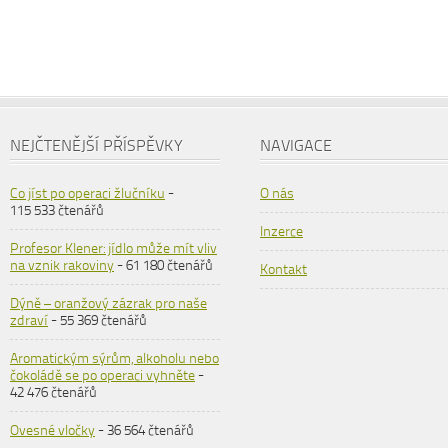
NEJČTENĚJŠÍ PŘÍSPĚVKY
NAVIGACE
Co jíst po operaci žlučníku
-
O nás
115 533 čtenářů
Inzerce
Profesor Klener: jídlo může mít vliv
na vznik rakoviny
- 61 180 čtenářů
Kontakt
Dýně – oranžový zázrak pro naše
zdraví
- 55 369 čtenářů
Aromatickým sýrům, alkoholu nebo
čokoládě se po operaci vyhněte
-
42 476 čtenářů
Ovesné vločky
- 36 564 čtenářů