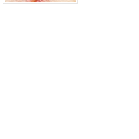
N
z
N
o
V