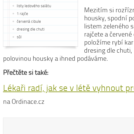
listy ledového salátu
Mezitím si rozří
1 rajče
housky, spodní p
červená cibule
listem zeleného s
dresing dle chuti
rajčete a červené 
sůl
položíme rybí ka
dresing dle chuti,
polovinou housky a ihned podáváme.
Přečtěte si také:
Lékaři radí, jak se v létě vyhnout 
na Ordinace.cz