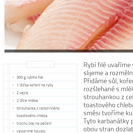
Rybí filé uvaříme 
slijeme a rozměln
300 g rybího filé
Přidáme sůl, koře
1 lžička koření na ryby
rozšlehané s ml
2 vejce
strouhankou z c
2 lžíce mléka
toastového chleba
strouhanka z celozrnného
směsi tvoříme ku
toastového chleba
Tyto karbanátky p
trochu olej na pečení
obou stran dozla
celozrnné housky