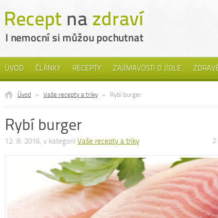
ÚVOD
ČLÁNKY
RECEPTY
ZAJÍMAVOSTI O JÍDLE
ZDRAVÉ
Úvod
»
Vaše recepty a triky
»
Rybí burger
Rybí burger
12. 8. 2016, v kategorii
Vaše recepty a triky
2