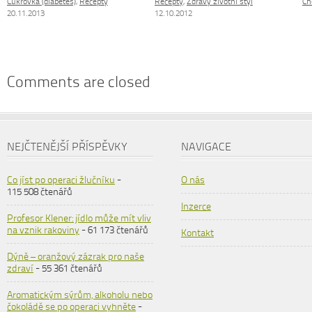
Cukrovka (diabetes)
,
Recepty
Recepty
,
Zdravý životní styl
Ch
20.11.2013
12.10.2012
Comments are closed
NEJČTENĚJŠÍ PŘÍSPĚVKY
NAVIGACE
Co jíst po operaci žlučníku
-
O nás
115 508 čtenářů
Inzerce
Profesor Klener: jídlo může mít vliv
na vznik rakoviny
- 61 173 čtenářů
Kontakt
Dýně – oranžový zázrak pro naše
zdraví
- 55 361 čtenářů
Aromatickým sýrům, alkoholu nebo
čokoládě se po operaci vyhněte
-