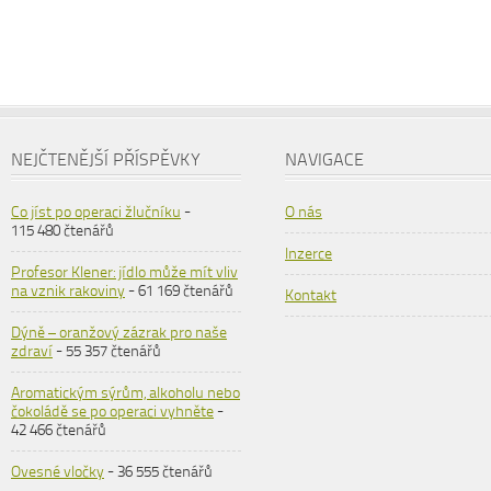
NEJČTENĚJŠÍ PŘÍSPĚVKY
NAVIGACE
Co jíst po operaci žlučníku
-
O nás
115 480 čtenářů
Inzerce
Profesor Klener: jídlo může mít vliv
na vznik rakoviny
- 61 169 čtenářů
Kontakt
Dýně – oranžový zázrak pro naše
zdraví
- 55 357 čtenářů
Aromatickým sýrům, alkoholu nebo
čokoládě se po operaci vyhněte
-
42 466 čtenářů
Ovesné vločky
- 36 555 čtenářů