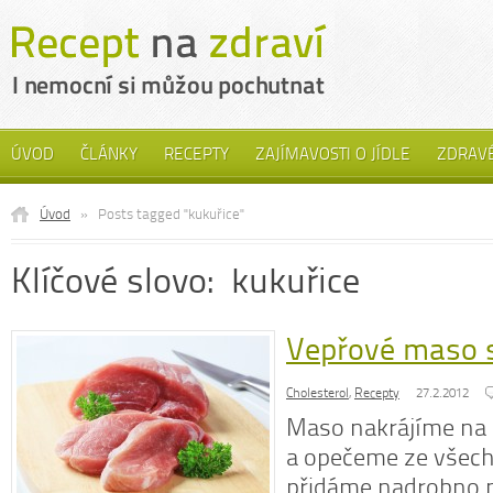
ÚVOD
ČLÁNKY
RECEPTY
ZAJÍMAVOSTI O JÍDLE
ZDRAVÉ
Úvod
»
Posts tagged "kukuřice"
Klíčové slovo: kukuřice
Vepřové maso s
Cholesterol
,
Recepty
27.2.2012
Maso nakrájíme na 
a opečeme ze všech
přidáme nadrobno na