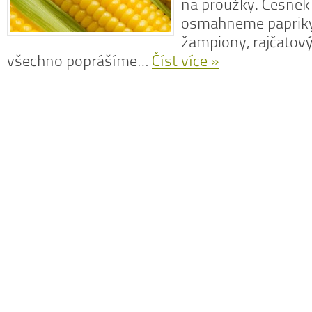
na proužky. Česnek 
osmahneme papriky 
žampiony, rajčatový
všechno poprášíme…
Číst více »