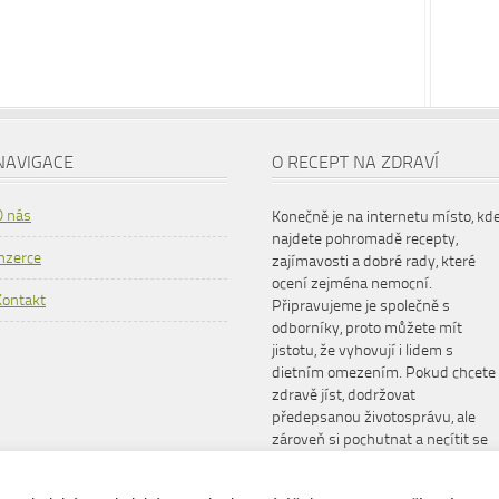
NAVIGACE
O RECEPT NA ZDRAVÍ
O nás
Konečně je na internetu místo, kd
najdete pohromadě recepty,
Inzerce
zajímavosti a dobré rady, které
ocení zejména nemocní.
Kontakt
Připravujeme je společně s
odborníky, proto můžete mít
jistotu, že vyhovují i lidem s
dietním omezením. Pokud chcete
zdravě jíst, dodržovat
předepsanou životosprávu, ale
zároveň si pochutnat a necítit se
šizeni, www.receptnazdravi.cz je
pro vás ideální společník.