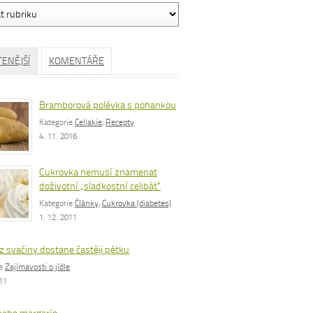
ávání
TENĚJŠÍ
KOMENTÁŘE
Bramborová polévka s pohankou
Kategorie
Celiakie
,
Recepty
4. 11. 2016
Cukrovka nemusí znamenat
doživotní „sladkostní celibát“
Kategorie
Články
,
Cukrovka (diabetes)
1. 12. 2011
z svačiny dostane častěji pětku
ie
Zajímavosti o jídle
011