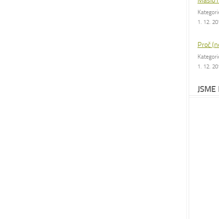
Máslo 
Kategor
1. 12. 2
Proč (n
Kategor
1. 12. 2
JSME