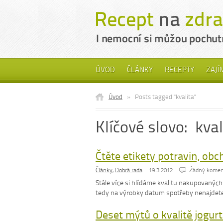
ÚVOD
ČLÁNKY
RECEPTY
ZAJÍ
Úvod
»
Posts tagged "kvalita"
Klíčové slovo: kval
Čtěte etikety potravin, obch
Články
,
Dobrá rada
19.3.2012
Źádný komen
Stále více si hlídáme kvalitu nakupovaných 
tedy na výrobky datum spotřeby nenajdete,
Deset mýtů o kvalitě jogur