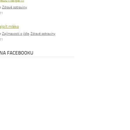
nebo margarín
ie
Zdravé potraviny
011
e)pít mléko
ie
Zajímavosti o jídle
,
Zdravé potraviny
011
 NA FACEBOOKU