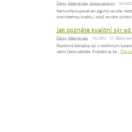
Články
,
Odborné rady
,
Zdravé potraviny
19.3.201
Nemusíte kupovat jen jogurty ve skle, nebo 
srovnatelnou kvalitu, i když se nám výrobc
Jak poznáte kvalitní sýr o
Články
,
Odborné rady
13.2.2012
Źádný kom
Rostlinná šlehačka, sýr s rostlinným tukem 
velmi často setkáte. Problém je, že…
Číst ví