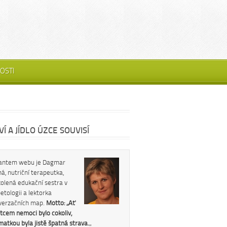
OSTI
Í A JÍDLO ÚZCE SOUVISÍ
antem webu je Dagmar
á, nutriční terapeutka,
kolená edukační sestra v
etologii a lektorka
verzačních map.
Motto: „Ať
tcem nemoci bylo cokoliv,
 matkou byla jistě špatná strava.
„