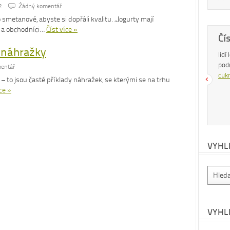
2
Źádný komentář
smetanové, abyste si dopřáli kvalitu. „Jogurty mají
i a obchodníci…
Číst více »
Dobrá rada
Čí
d náhražky
Nedaří se vám zhubnout? Trpíte často
lidí
zácpou a potřebujete si upravit zažívání?
pod
entář
Na tyto a mnohé další problémy existuje
cukr
– to jsou časté příklady náhražek, se kterými se na trhu
osvědčená rada – zvyšte příjem vlákniny.
ce »
Více se dočtete v
tomto článku
.
VYHL
VYHL