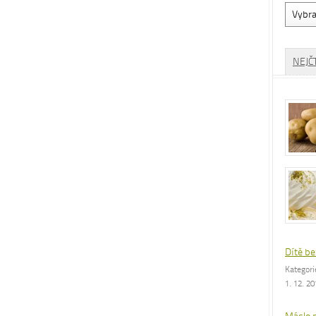
Vyhled
dle
rubrik
NEJČ
Dítě be
Kategor
1. 12. 2