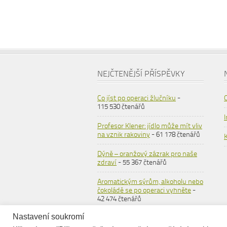
NEJČTENĚJŠÍ PŘÍSPĚVKY
Co jíst po operaci žlučníku
-
115 530 čtenářů
Profesor Klener: jídlo může mít vliv
na vznik rakoviny
- 61 178 čtenářů
Dýně – oranžový zázrak pro naše
zdraví
- 55 367 čtenářů
Aromatickým sýrům, alkoholu nebo
čokoládě se po operaci vyhněte
-
42 474 čtenářů
Nastavení soukromí
Ovesné vločky
- 36 561 čtenářů