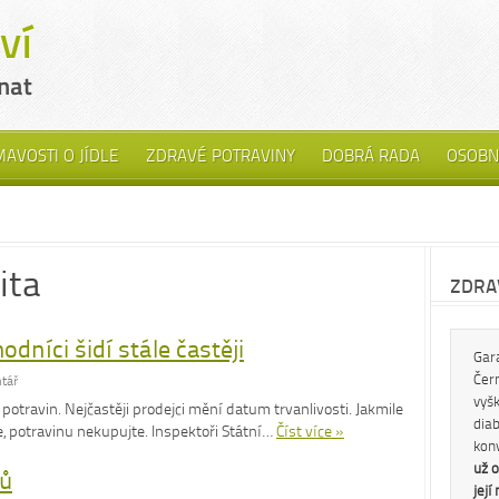
MAVOSTI O JÍDLE
ZDRAVÉ POTRAVINY
DOBRÁ RADA
OSOBN
ita
ZDRAV
odníci šidí stále častěji
Gar
Čern
tář
vyš
potravin. Nejčastěji prodejci mění datum trvanlivosti. Jakmile
diab
 potravinu nekupujte. Inspektoři Státní…
Číst více »
kon
už o
tů
její