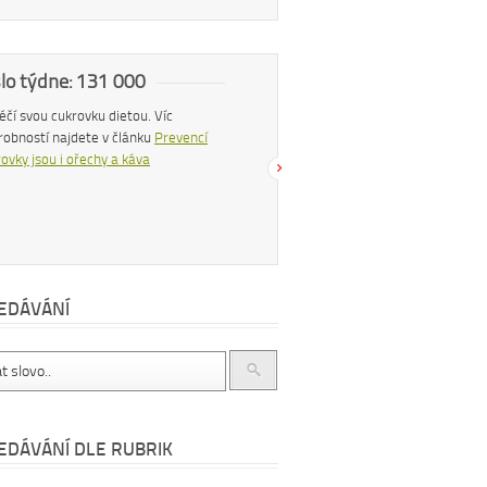
slo týdne: 131 000
Náš tip
 léčí svou cukrovku dietou. Víc
Konzumací štiplavého jídla se z těla
robností najdete v článku
Prevencí
uvolňují endorfiny, hormony štěstí, díky
ovky jsou i ořechy a káva
čemuž se po pikantním jídle můžeme
cítit šťastnější a spokojenější. Více se
dočtete v článku
Chilli papričky jako
přírodní lék
EDÁVÁNÍ
EDÁVÁNÍ DLE RUBRIK