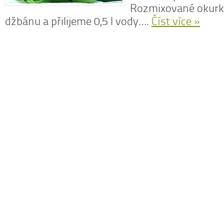
Rozmixované okurky
džbánu a přilijeme 0,5 l vody….
Číst více »
N
z
N
o
V