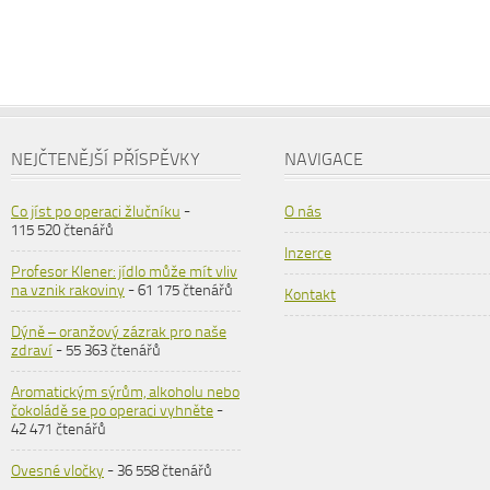
NEJČTENĚJŠÍ PŘÍSPĚVKY
NAVIGACE
Co jíst po operaci žlučníku
-
O nás
115 520 čtenářů
Inzerce
Profesor Klener: jídlo může mít vliv
na vznik rakoviny
- 61 175 čtenářů
Kontakt
Dýně – oranžový zázrak pro naše
zdraví
- 55 363 čtenářů
Aromatickým sýrům, alkoholu nebo
čokoládě se po operaci vyhněte
-
42 471 čtenářů
Ovesné vločky
- 36 558 čtenářů