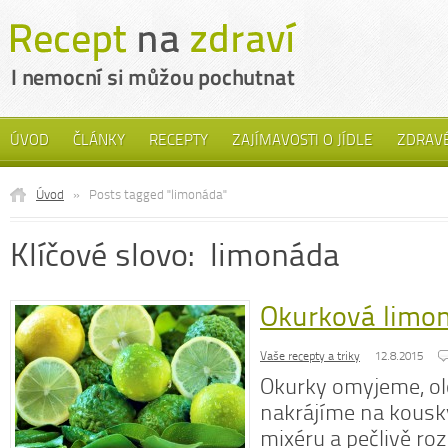
ÚVOD
ČLÁNKY
RECEPTY
ZAJÍMAVOSTI O JÍDLE
ZDRAVÉ
Úvod
»
Posts tagged "limonáda"
Klíčové slovo: limonáda
Okurková limo
Vaše recepty a triky
12.8.2015
Okurky omyjeme, o
nakrájíme na kousk
mixéru a pečlivě ro