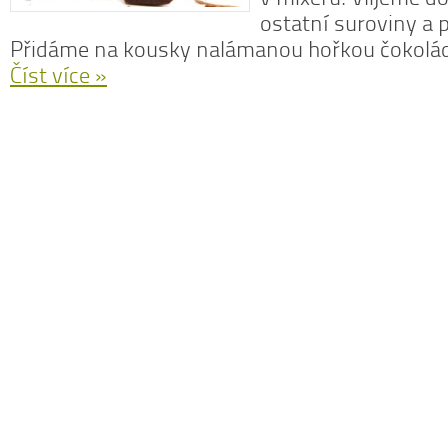
ostatní suroviny a
Přidáme na kousky nalámanou hořkou čokolád
Číst více »
N
z
N
o
V