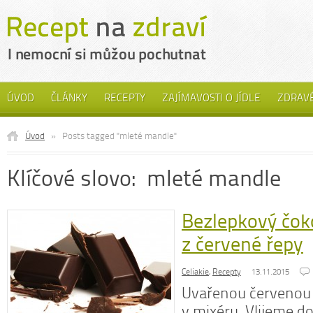
ÚVOD
ČLÁNKY
RECEPTY
ZAJÍMAVOSTI O JÍDLE
ZDRAVÉ
Úvod
»
Posts tagged "mleté mandle"
Klíčové slovo: mleté mandle
Bezlepkový čok
z červené řepy
Celiakie
,
Recepty
13.11.2015
Uvařenou červenou
v mixéru. Vlijeme d