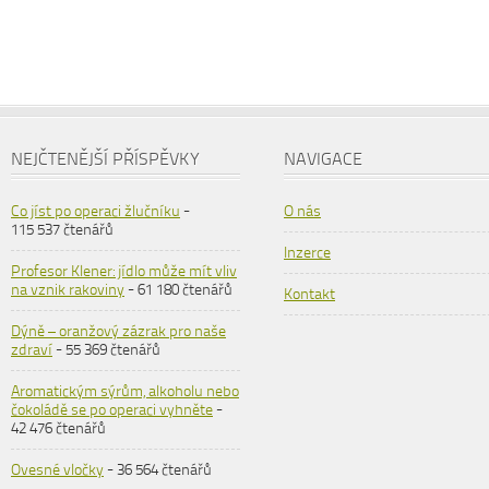
NEJČTENĚJŠÍ PŘÍSPĚVKY
NAVIGACE
Co jíst po operaci žlučníku
-
O nás
115 537 čtenářů
Inzerce
Profesor Klener: jídlo může mít vliv
na vznik rakoviny
- 61 180 čtenářů
Kontakt
Dýně – oranžový zázrak pro naše
zdraví
- 55 369 čtenářů
Aromatickým sýrům, alkoholu nebo
čokoládě se po operaci vyhněte
-
42 476 čtenářů
Ovesné vločky
- 36 564 čtenářů