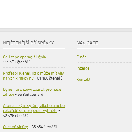
NEJČTENĚJŠÍ PŘÍSPĚVKY
NAVIGACE
Co jíst po operaci žlučníku
-
O nás
115 537 čtenářů
Inzerce
Profesor Klener: jídlo může mít vliv
na vznik rakoviny
- 61 180 čtenářů
Kontakt
Dýně – oranžový zázrak pro naše
zdraví
- 55 369 čtenářů
Aromatickým sýrům, alkoholu nebo
čokoládě se po operaci vyhněte
-
42 476 čtenářů
Ovesné vločky
- 36 564 čtenářů