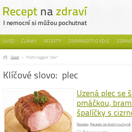
ÚVOD
ČLÁNKY
RECEPTY
ZAJÍMAVOSTI O JÍDLE
ZDRAVÉ
Úvod
»
Posts tagged "plec"
Klíčové slovo: plec
Uzená plec se 
omáčkou, bram
špalíčky s cizr
Recepty
,
Recepty ze školní kuchyně