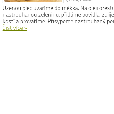
Źádný komentář
Uzenou plec uvaříme do měkka. Na oleji ores
nastrouhanou zeleninu, přidáme povidla, zali
kostí a provaříme. Přisypeme nastrouhaný pe
Číst více »
N
z
N
o
V