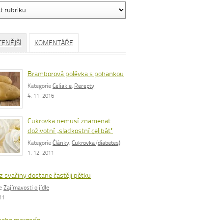
ávání
TENĚJŠÍ
KOMENTÁŘE
Bramborová polévka s pohankou
Kategorie
Celiakie
,
Recepty
4. 11. 2016
Cukrovka nemusí znamenat
doživotní „sladkostní celibát“
Kategorie
Články
,
Cukrovka (diabetes)
1. 12. 2011
z svačiny dostane častěji pětku
ie
Zajímavosti o jídle
011