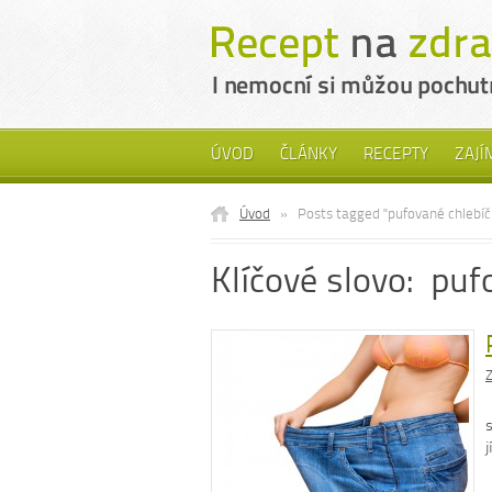
ÚVOD
ČLÁNKY
RECEPTY
ZAJÍ
Úvod
»
Posts tagged "pufované chlebíč
Klíčové slovo: puf
Z
s
j