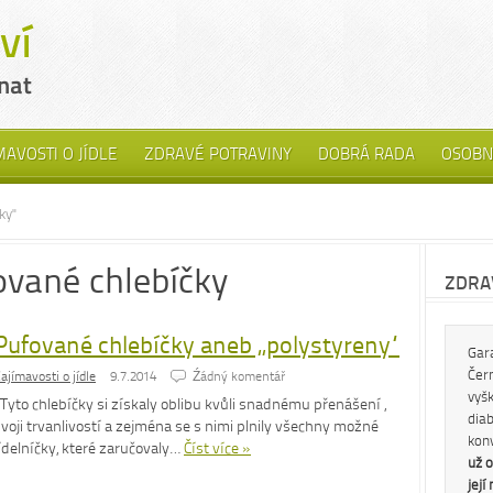
MAVOSTI O JÍDLE
ZDRAVÉ POTRAVINY
DOBRÁ RADA
OSOBN
ky"
ované chlebíčky
ZDRAV
Pufované chlebíčky aneb „polystyreny“
Gar
Čern
ajímavosti o jídle
9.7.2014
Źádný komentář
vyš
Tyto chlebíčky si získaly oblibu kvůli snadnému přenášení ,
diab
voji trvanlivostí a zejména se s nimi plnily všechny možné
kon
ídelníčky, které zaručovaly…
Číst více »
už o
její