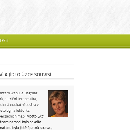
OSTI
Í A JÍDLO ÚZCE SOUVISÍ
antem webu je Dagmar
á, nutriční terapeutka,
kolená edukační sestra v
etologii a lektorka
verzačních map.
Motto: „Ať
tcem nemoci bylo cokoliv,
 matkou byla jistě špatná strava.
„