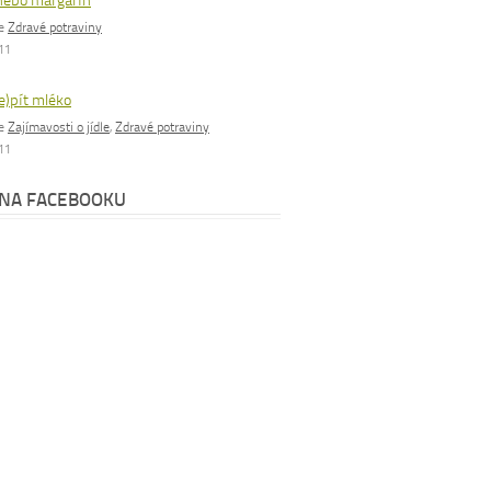
nebo margarín
ie
Zdravé potraviny
011
e)pít mléko
ie
Zajímavosti o jídle
,
Zdravé potraviny
011
 NA FACEBOOKU