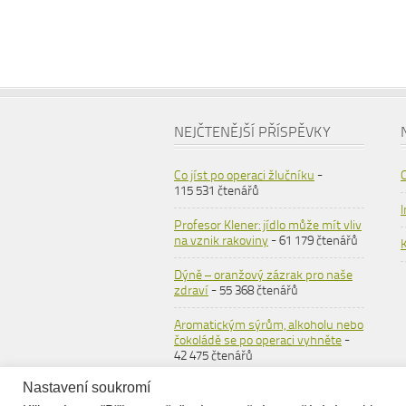
NEJČTENĚJŠÍ PŘÍSPĚVKY
Co jíst po operaci žlučníku
-
115 531 čtenářů
Profesor Klener: jídlo může mít vliv
na vznik rakoviny
- 61 179 čtenářů
Dýně – oranžový zázrak pro naše
zdraví
- 55 368 čtenářů
Aromatickým sýrům, alkoholu nebo
čokoládě se po operaci vyhněte
-
42 475 čtenářů
Nastavení soukromí
Ovesné vločky
- 36 564 čtenářů