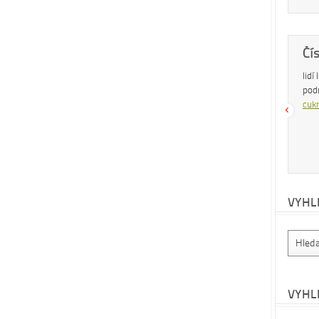
Dobrá rada
Čí
Nedaří se vám zhubnout? Trpíte často
lidí
zácpou a potřebujete si upravit zažívání?
pod
Na tyto a mnohé další problémy existuje
cukr
osvědčená rada – zvyšte příjem vlákniny.
Více se dočtete v
tomto článku
.
VYHL
VYHL