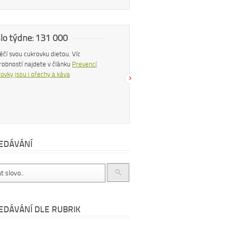
slo týdne: 131 000
Náš tip
 léčí svou cukrovku dietou. Víc
Konzumací štiplavého jídla se z těla
robností najdete v článku
Prevencí
uvolňují endorfiny, hormony štěstí, díky
ovky jsou i ořechy a káva
čemuž se po pikantním jídle můžeme
cítit šťastnější a spokojenější. Více se
dočtete v článku
Chilli papričky jako
přírodní lék
EDÁVÁNÍ
EDÁVÁNÍ DLE RUBRIK