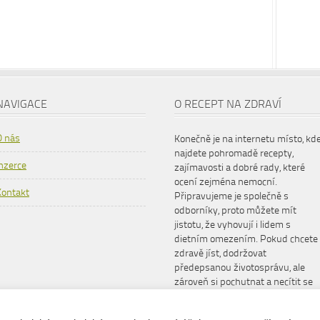
NAVIGACE
O RECEPT NA ZDRAVÍ
O nás
Konečně je na internetu místo, kd
najdete pohromadě recepty,
Inzerce
zajímavosti a dobré rady, které
ocení zejména nemocní.
Kontakt
Připravujeme je společně s
odborníky, proto můžete mít
jistotu, že vyhovují i lidem s
dietním omezením. Pokud chcete
zdravě jíst, dodržovat
předepsanou životosprávu, ale
zároveň si pochutnat a necítit se
šizeni, www.receptnazdravi.cz je
pro vás ideální společník.