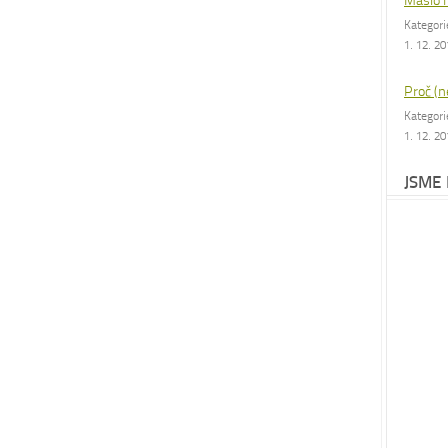
Máslo 
Kategor
1. 12. 2
Proč (n
Kategor
1. 12. 2
JSME