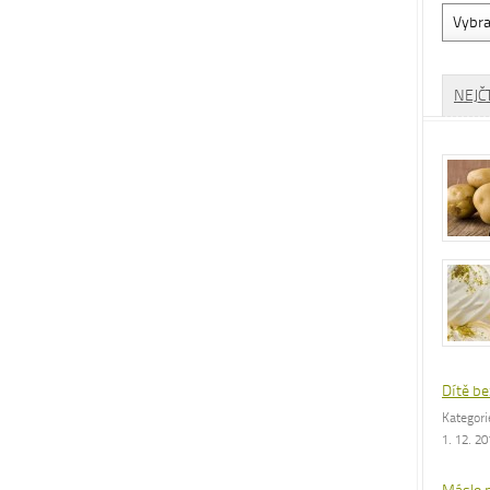
Vyhled
dle
rubrik
NEJČ
Dítě be
Kategor
1. 12. 2