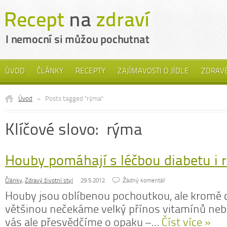
ÚVOD
ČLÁNKY
RECEPTY
ZAJÍMAVOSTI O JÍDLE
ZDRAVÉ
Úvod
»
Posts tagged "rýma"
Klíčové slovo: rýma
Houby pomáhají s léčbou diabetu i 
Články
,
Zdravý životní styl
29.5.2012
Źádný komentář
Houby jsou oblíbenou pochoutkou, ale kromě c
většinou nečekáme velký přínos vitamínů neb
vás ale přesvědčíme o opaku –…
Číst více »