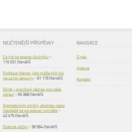
NEJČTENĚJŠÍ PŘÍSPĚVKY
NAVIGACE
Co jíst po operaci žlučníku
-
O nás
115 531 čtenářů
Inzerce
Profesor Klener: jídlo může mít vliv
na vznik rakoviny
- 61 179 čtenářů
Kontakt
Dýně – oranžový zázrak pro naše
zdraví
- 55 368 čtenářů
Aromatickým sýrům, alkoholu nebo
čokoládě se po operaci vyhněte
-
42 475 čtenářů
Ovesné vločky
- 36 564 čtenářů