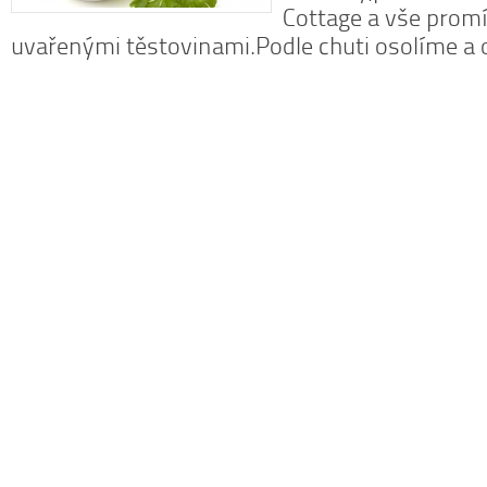
Cottage a vše prom
uvařenými těstovinami.Podle chuti osolíme a
N
z
N
o
V