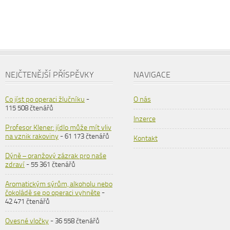
NEJČTENĚJŠÍ PŘÍSPĚVKY
NAVIGACE
Co jíst po operaci žlučníku
-
O nás
115 508 čtenářů
Inzerce
Profesor Klener: jídlo může mít vliv
na vznik rakoviny
- 61 173 čtenářů
Kontakt
Dýně – oranžový zázrak pro naše
zdraví
- 55 361 čtenářů
Aromatickým sýrům, alkoholu nebo
čokoládě se po operaci vyhněte
-
42 471 čtenářů
Ovesné vločky
- 36 558 čtenářů