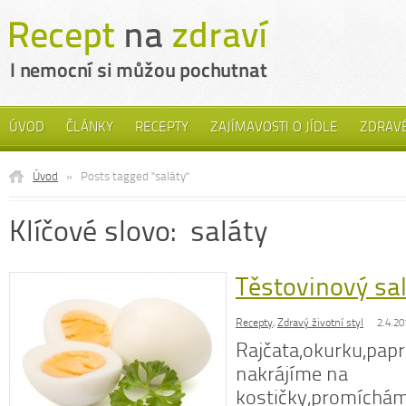
ÚVOD
ČLÁNKY
RECEPTY
ZAJÍMAVOSTI O JÍDLE
ZDRAVÉ
Úvod
»
Posts tagged "saláty"
Klíčové slovo: saláty
Těstovinový sal
Recepty
,
Zdravý životní styl
2.4.20
Rajčata,okurku,papr
nakrájíme na
kostičky,promíchám