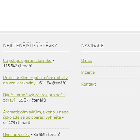
NEJČTENĚJŠÍ PŘÍSPĚVKY
NAVIGACE
Co jíst po operaci žlučníku
-
O nás
115 542 čtenářů
Inzerce
Profesor Klener: jídlo může mít vliv
na vznik rakoviny
- 61 184 čtenářů
Kontakt
Dýně – oranžový zázrak pro naše
zdraví
- 55 371 čtenářů
Aromatickým sýrům, alkoholu nebo
čokoládě se po operaci vyhněte
-
42 479 čtenářů
Ovesné vločky
- 36 565 čtenářů