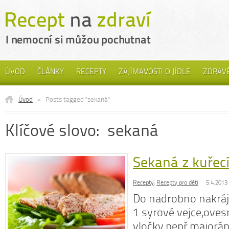
ÚVOD
ČLÁNKY
RECEPTY
ZAJÍMAVOSTI O JÍDLE
ZDRAVÉ
Úvod
»
Posts tagged "sekaná"
Klíčové slovo: sekaná
Sekaná z kuřec
Recepty
,
Recepty pro děti
5.4.2013
Do nadrobno nakráj
1 syrové vejce,oves
vločky,pepř,majorán