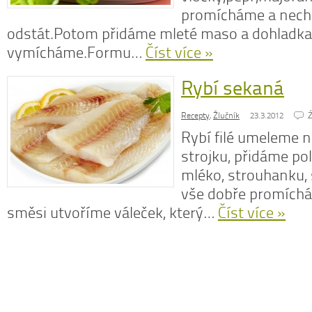
promícháme a nechá
odstát.Potom přidáme mleté maso a dohladka
vymícháme.Formu…
Číst více »
N
Rybí sekaná
z
N
Recepty
,
Žlučník
23.3.2012
o
Ź
V
Rybí filé umeleme
strojku, přidáme po
mléko, strouhanku, s
vše dobře promíchá
směsi utvoříme váleček, který…
Číst více »